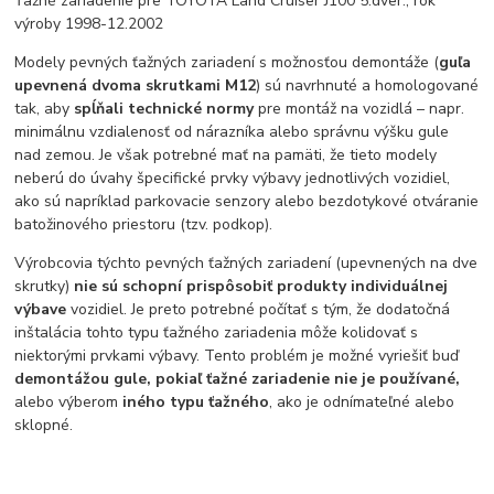
Ťažné zariadenie pre TOYOTA Land Cruiser J100 5.dver., rok
výroby 1998-12.2002
Modely pevných ťažných zariadení s možnosťou demontáže (
guľa
upevnená dvoma skrutkami M12
) sú navrhnuté a homologované
tak, aby
spĺňali technické normy
pre montáž na vozidlá – napr.
minimálnu vzdialenosť od nárazníka alebo správnu výšku gule
nad zemou. Je však potrebné mať na pamäti, že tieto modely
neberú do úvahy špecifické prvky výbavy jednotlivých vozidiel,
ako sú napríklad parkovacie senzory alebo bezdotykové otváranie
batožinového priestoru (tzv. podkop).
Výrobcovia týchto pevných ťažných zariadení (upevnených na dve
skrutky)
nie sú schopní prispôsobiť produkty individuálnej
výbave
vozidiel. Je preto potrebné počítať s tým, že dodatočná
inštalácia tohto typu ťažného zariadenia môže kolidovať s
niektorými prvkami výbavy. Tento problém je možné vyriešiť buď
demontážou gule, pokiaľ ťažné zariadenie nie je používané,
alebo výberom
iného typu ťažného
, ako je odnímateľné alebo
sklopné.