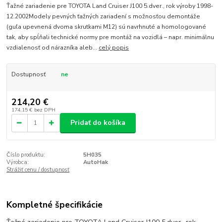
Ťažné zariadenie pre TOYOTA Land Cruiser J100 5.dver., rok výroby 1998-
12.2002Modely pevných ťažných zariadení s možnosťou demontáže
(guľa upevnená dvoma skrutkami M12) sú navrhnuté a homologované
tak, aby spĺňali technické normy pre montáž na vozidlá – napr. minimálnu
vzdialenosť od nárazníka aleb...
celý popis
Dostupnosť
ne
214,20 €
174,15 €
bez DPH
Pridať do košíka
Číslo produktu:
5H035
Výrobca:
AutoHak
Strážiť cenu / dostupnosť
Kompletné špecifikácie