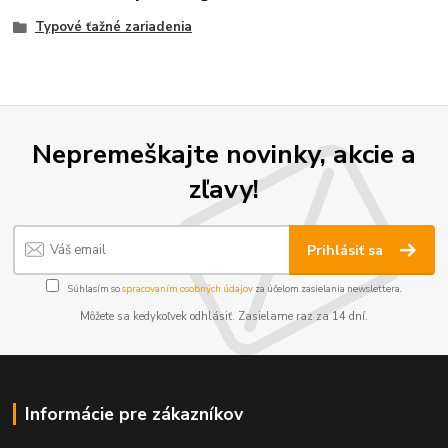
Typové ťažné zariadenia
Nepremeškajte novinky, akcie a
zľavy!
Prihlásiť sa
Súhlasím so
spracovaním osobných údajov
za účelom zasielania newslettera.
Môžete sa kedykoľvek odhlásiť. Zasielame raz za 14 dní.
Informácie pre zákazníkov