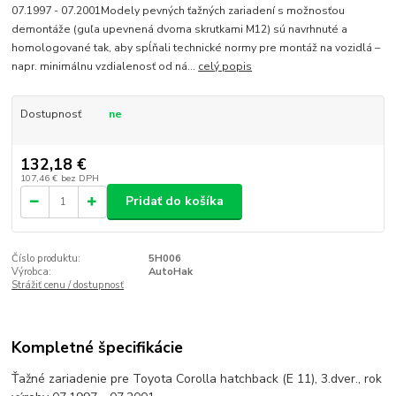
07.1997 - 07.2001Modely pevných ťažných zariadení s možnosťou
demontáže (guľa upevnená dvoma skrutkami M12) sú navrhnuté a
homologované tak, aby spĺňali technické normy pre montáž na vozidlá –
napr. minimálnu vzdialenosť od ná...
celý popis
Dostupnosť
ne
132,18 €
107,46 €
bez DPH
Pridať do košíka
Číslo produktu:
5H006
Výrobca:
AutoHak
Strážiť cenu / dostupnosť
Kompletné špecifikácie
Ťažné zariadenie pre Toyota Corolla hatchback (E 11), 3.dver., rok