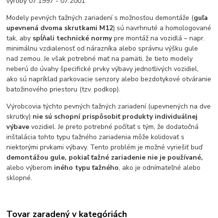
výroby 07.1997 - 07.2001
Modely pevných ťažných zariadení s možnosťou demontáže (
guľa
upevnená dvoma skrutkami M12
) sú navrhnuté a homologované
tak, aby
spĺňali technické normy
pre montáž na vozidlá – napr.
minimálnu vzdialenosť od nárazníka alebo správnu výšku gule
nad zemou. Je však potrebné mať na pamäti, že tieto modely
neberú do úvahy špecifické prvky výbavy jednotlivých vozidiel,
ako sú napríklad parkovacie senzory alebo bezdotykové otváranie
batožinového priestoru (tzv. podkop).
Výrobcovia týchto pevných ťažných zariadení (upevnených na dve
skrutky)
nie sú schopní prispôsobiť produkty individuálnej
výbave
vozidiel. Je preto potrebné počítať s tým, že dodatočná
inštalácia tohto typu ťažného zariadenia môže kolidovať s
niektorými prvkami výbavy. Tento problém je možné vyriešiť buď
demontážou gule, pokiaľ ťažné zariadenie nie je používané,
alebo výberom
iného typu ťažného
, ako je odnímateľné alebo
sklopné.
Tovar zaradený v kategóriách