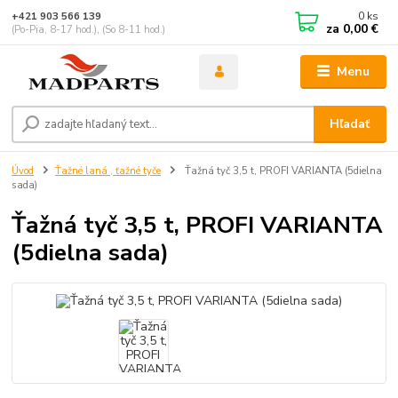
0
ks
+421 903 566 139
za
0,00 €
(Po-Pia, 8-17 hod.), (So 8-11 hod.)
Menu
Hľadať
Úvod
Ťažné laná , ťažné tyče
Ťažná tyč 3,5 t, PROFI VARIANTA (5dielna
sada)
Ťažná tyč 3,5 t, PROFI VARIANTA
(5dielna sada)