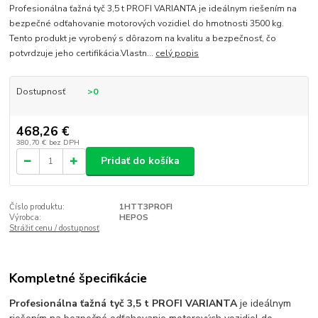
Profesionálna ťažná tyč 3,5 t PROFI VARIANTA je ideálnym riešením na
bezpečné odťahovanie motorových vozidiel do hmotnosti 3500 kg.
Tento produkt je vyrobený s dôrazom na kvalitu a bezpečnosť, čo
potvrdzuje jeho certifikácia.Vlastn...
celý popis
Dostupnosť
>0
468,26 €
380,70 €
bez DPH
Pridať do košíka
Číslo produktu:
1HTT3PROFI
Výrobca:
HEPOS
Strážiť cenu / dostupnosť
Kompletné špecifikácie
Profesionálna ťažná tyč 3,5 t PROFI VARIANTA
je ideálnym