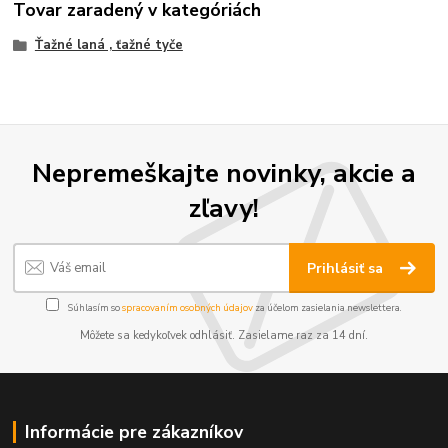
Tovar zaradený v kategóriách
Ťažné laná , ťažné tyče
Nepremeškajte novinky, akcie a
zľavy!
Prihlásiť sa
Súhlasím so
spracovaním osobných údajov
za účelom zasielania newslettera.
Môžete sa kedykoľvek odhlásiť. Zasielame raz za 14 dní.
Informácie pre zákazníkov