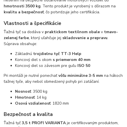
riešením na bezpečné odťahovanie motorových vozidiel do
hmotnosti 3500 kg
. Tento produkt je vyrobený s dôrazom na
kvalitu a bezpečnosť
, čo potvrdzuje jeho certifikácia.
Vlastnosti a špecifikácie
Ťažná tyč sa dodáva v
praktickom textilnom obale
v
tmavo-
zelenej farbe
, ktorý uľahčuje jej
skladovanie a prepravu
.
Súprava obsahuje:
Základnú
trojdielnu tyč TT-3 Help
Koncový diel s okom
s priemerom 40 mm
Koncový diel so závesom pre guľu
ISO 50
Pri montáži je nutné ponechať
vôľu minimálne 3-5 mm
na hákoch
ťažnej tyče, aby nebol obmedzený pohyb pri zatáčaní.
Nosnosť
: 3500 kg
Hmotnosť
: 14 kg
Osová vzdialenosť
: 1820 mm
Bezpečnosť a kvalita
Ťažná tyč
3,5 t PROFI VARIANTA
je certifikovaným produktom,