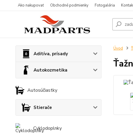
Ako nakupovať
Obchodné podmienky
Fotogaléria
Kontak
Úvod
Ť
Aditíva, prísady
Ťažn
Autokozmetika
Autosúčiastky
Stierače
Cyklodoplnky