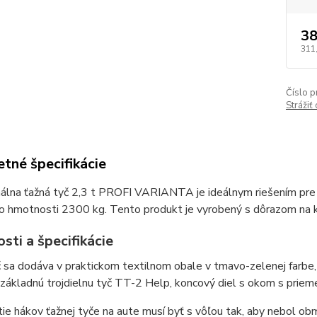
38
311
Číslo p
Strážiť
tné špecifikácie
álna ťažná tyč 2,3 t PROFI VARIANTA je ideálnym riešením pre 
o hmotnosti 2300 kg. Tento produkt je vyrobený s dôrazom na kva
sti a špecifikácie
 sa dodáva v praktickom textilnom obale v tmavo-zelenej farbe, 
základnú trojdielnu tyč TT-2 Help, koncový diel s okom s prie
ie hákov ťažnej tyče na aute musí byť s vôľou tak, aby nebol ob