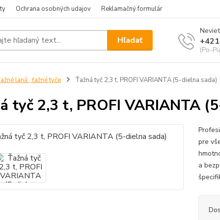
ty
Ochrana osobných udajov
Reklamačný formulár
Neviet
Hľadať
+421
(Po-Pia
ažné laná , ťažné tyče
Ťažná tyč 2,3 t, PROFI VARIANTA (5-dielna sada)
á tyč 2,3 t, PROFI VARIANTA (5
Profes
pre vš
hmotno
a bezpe
špecifi
Dos