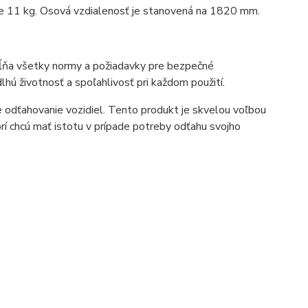
 je 11 kg. Osová vzdialenosť je stanovená na 1820 mm.
ĺňa všetky normy a požiadavky pre bezpečné
lhú životnosť a spoľahlivosť pri každom použití.
e odťahovanie vozidiel. Tento produkt je skvelou voľbou
torí chcú mať istotu v prípade potreby odťahu svojho