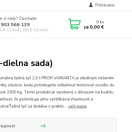
Prihlásenie
e si rady? Zavolajte.
0
ks
 903 566 139
za
0,00 €
, 8-17 hod.), (So 8-11 hod.)
-dielna sada)
ionálna ťažná tyč 2,3 t PROFI VARIANTA je ideálnym riešením
etky situácie, kedy potrebujete odtiahnuť motorové vozidlo do
sti 2300 kg. Tento produkt je vyrobený s dôrazom na kvalitu
čnosť, čo potvrdzuje jeho certifikácia.Vlastnosti a
kácieŤažná tyč sa dodáva v praktic...
celý popis
tupnosť
>0