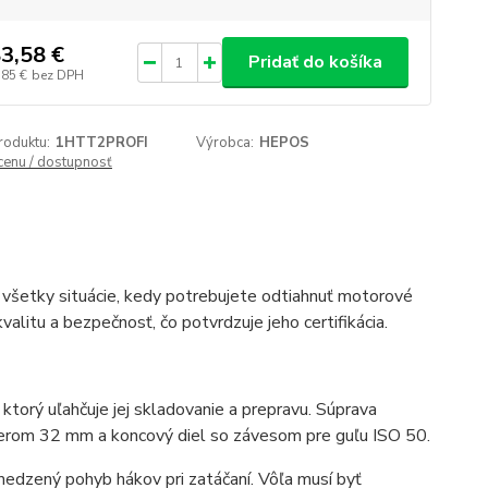
3,58 €
Pridať do košíka
,85 €
bez DPH
roduktu:
1HTT2PROFI
Výrobca:
HEPOS
 cenu / dostupnosť
všetky situácie, kedy potrebujete odtiahnuť motorové
litu a bezpečnosť, čo potvrdzuje jeho certifikácia.
ktorý uľahčuje jej skladovanie a prepravu. Súprava
merom 32 mm a koncový diel so závesom pre guľu ISO 50.
medzený pohyb hákov pri zatáčaní. Vôľa musí byť