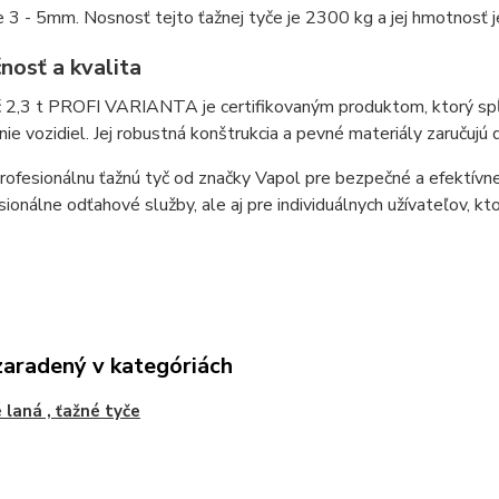
 3 - 5mm. Nosnosť tejto ťažnej tyče je 2300 kg a jej hmotnosť
nosť a kvalita
č 2,3 t PROFI VARIANTA je certifikovaným produktom, ktorý sp
ie vozidiel. Jej robustná konštrukcia a pevné materiály zaručujú d
rofesionálnu ťažnú tyč od značky Vapol pre bezpečné a efektívn
sionálne odťahové služby, ale aj pre individuálnych užívateľov, k
zaradený v kategóriách
 laná , ťažné tyče