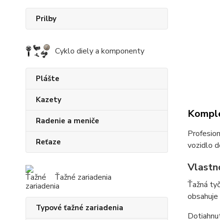
Prilby
Cyklo diely a komponenty
Plášte
Kazety
Komple
Radenie a meniče
Profesion
Reťaze
vozidlo d
Vlastno
Ťažné zariadenia
Ťažná tyč
obsahuje 
Typové ťažné zariadenia
Dotiahnut