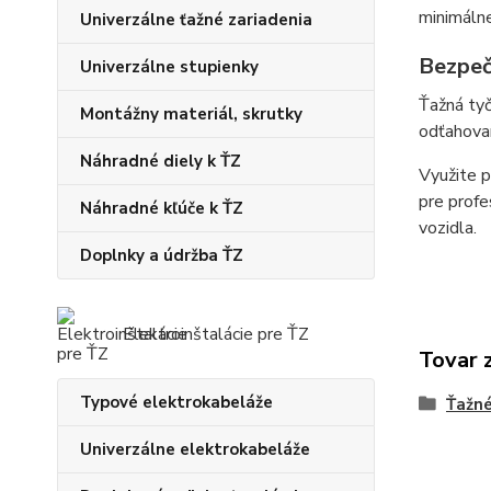
minimálne
Univerzálne ťažné zariadenia
Bezpeč
Univerzálne stupienky
Ťažná ty
Montážny materiál, skrutky
odťahovan
Náhradné diely k ŤZ
Využite p
pre profe
Náhradné kľúče k ŤZ
vozidla.
Doplnky a údržba ŤZ
Elektroinštalácie pre ŤZ
Tovar 
Typové elektrokabeláže
Ťažné
Univerzálne elektrokabeláže