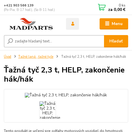
0
ks
+421 903 566 139
za
0,00 €
(Po-Pia, 8-17 hod.), (So 8-11 hod.)
Menu
Hľadať
Úvod
Ťažné laná , ťažné tyče
Ťažná tyč 2,3 t, HELP, zakončenie hák/hák
Ťažná tyč 2,3 t, HELP, zakončenie
hák/hák
Tento produkt je určený pre odťahy motorových vozidiel do hmotnosti