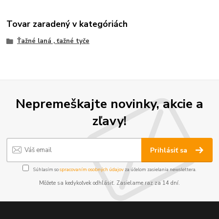
Tovar zaradený v kategóriách
Ťažné laná , ťažné tyče
Nepremeškajte novinky, akcie a
zľavy!
Prihlásiť sa
Súhlasím so
spracovaním osobných údajov
za účelom zasielania newslettera.
Môžete sa kedykoľvek odhlásiť. Zasielame raz za 14 dní.