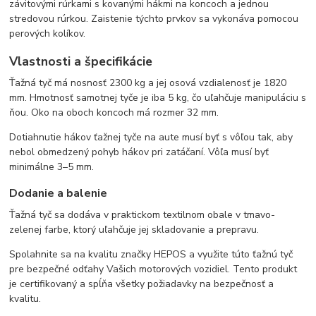
závitovými rúrkami s kovanými hákmi na koncoch a jednou
stredovou rúrkou. Zaistenie týchto prvkov sa vykonáva pomocou
perových kolíkov.
Vlastnosti a špecifikácie
Ťažná tyč má nosnosť 2300 kg a jej osová vzdialenosť je 1820
mm. Hmotnosť samotnej tyče je iba 5 kg, čo uľahčuje manipuláciu s
ňou. Oko na oboch koncoch má rozmer 32 mm.
Dotiahnutie hákov ťažnej tyče na aute musí byť s vôľou tak, aby
nebol obmedzený pohyb hákov pri zatáčaní. Vôľa musí byť
minimálne 3–5 mm.
Dodanie a balenie
Ťažná tyč sa dodáva v praktickom textilnom obale v tmavo-
zelenej farbe, ktorý uľahčuje jej skladovanie a prepravu.
Spolahnite sa na kvalitu značky HEPOS a využite túto ťažnú tyč
pre bezpečné odťahy Vašich motorových vozidiel. Tento produkt
je certifikovaný a spĺňa všetky požiadavky na bezpečnosť a
kvalitu.