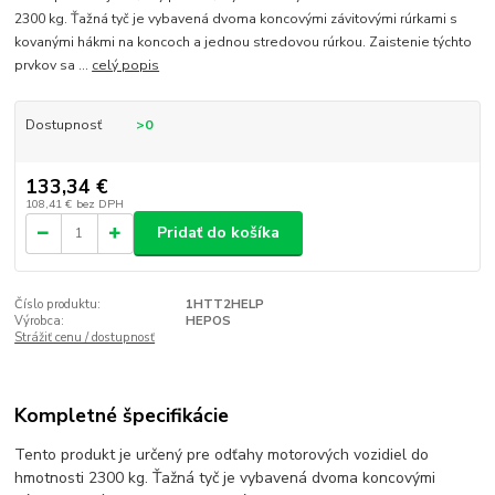
2300 kg. Ťažná tyč je vybavená dvoma koncovými závitovými rúrkami s
kovanými hákmi na koncoch a jednou stredovou rúrkou. Zaistenie týchto
prvkov sa ...
celý popis
Dostupnosť
>0
133,34 €
108,41 €
bez DPH
Pridať do košíka
Číslo produktu:
1HTT2HELP
Výrobca:
HEPOS
Strážiť cenu / dostupnosť
Kompletné špecifikácie
Tento produkt je určený pre odťahy motorových vozidiel do
hmotnosti 2300 kg. Ťažná tyč je vybavená dvoma koncovými