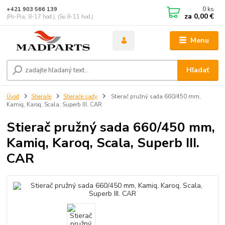
0
ks
+421 903 566 139
za
0,00 €
(Po-Pia, 8-17 hod.), (So 8-11 hod.)
Menu
Hľadať
Úvod
Stierače
Stierače sady
Stierač pružný sada 660/450 mm,
Kamiq, Karoq, Scala, Superb III. CAR
Stierač pružný sada 660/450 mm,
Kamiq, Karoq, Scala, Superb III.
CAR