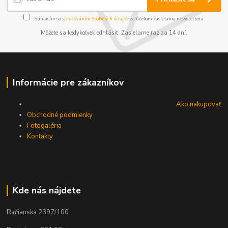
Súhlasím so
spracovaním osobných údajov
za účelom zasielania newslettera.
Môžete sa kedykoľvek odhlásiť. Zasielame raz za 14 dní.
Informácie pre zákazníkov
Ako nakupovať
Obchodné podmienky
Fotogaléria
Kontakty
Kde nás nájdete
Račianska 2397/100