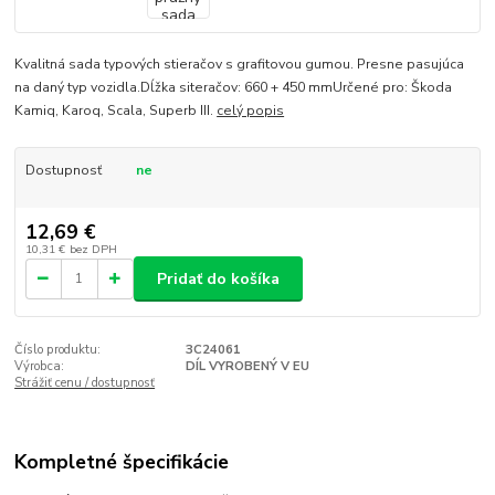
Kvalitná sada typových stieračov s grafitovou gumou. Presne pasujúca
na daný typ vozidla.Dĺžka siteračov: 660 + 450 mmUrčené pro: Škoda
Kamiq, Karoq, Scala, Superb III.
celý popis
Dostupnosť
ne
12,69 €
10,31 €
bez DPH
Pridať do košíka
Číslo produktu:
3C24061
Výrobca:
DÍL VYROBENÝ V EU
Strážiť cenu / dostupnosť
Kompletné špecifikácie