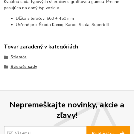
Kvalitná sada typových stieračov s grafitovou gumou. Presne
pasujúca na daný typ vozidla.
Dĺžka siteračov: 660 + 450 mm
Určené pro: Škoda Kamiq, Karoq, Scala, Superb III.
Tovar zaradený v kategóriách
Stierače
Stierače sady
Nepremeškajte novinky, akcie a
zľavy!
Prihlásiť sa