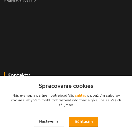
Bratislava, 831 02
Kontakty
Spracovanie cookies
Zákaznícka podpora MADPARTS
+421 903 566 139
Náš e-shop a partneri potrebujú Váš
súhlas
s použitím súborov
(Po-Pia, 8-17 hod.), (So 8-11 hod.)
cookies, aby Vám mohli zobrazovať informácie týkajúce sa Vašich
záujmov.
info@madparts.eu
Súhlasím
Nastavenia