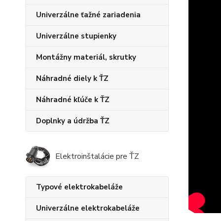
Univerzálne ťažné zariadenia
Univerzálne stupienky
Montážny materiál, skrutky
Náhradné diely k ŤZ
Náhradné kľúče k ŤZ
Doplnky a údržba ŤZ
Elektroinštalácie pre ŤZ
Typové elektrokabeláže
Univerzálne elektrokabeláže