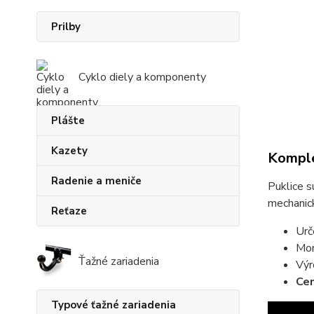
Prilby
Cyklo diely a komponenty
Plášte
Kazety
Komple
Radenie a meniče
Puklice s
mechanic
Reťaze
Urč
Mon
Ťažné zariadenia
Výr
Cen
Typové ťažné zariadenia