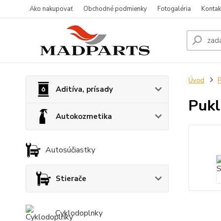
Ako nakupovať
Obchodné podmienky
Fotogaléria
Kontak
Úvod
P
Aditíva, prísady
Pukl
Autokozmetika
Autosúčiastky
Stierače
Cyklodoplnky