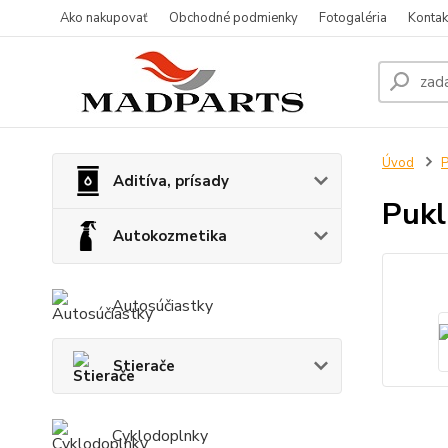
Ako nakupovať
Obchodné podmienky
Fotogaléria
Kontak
Úvod
P
Aditíva, prísady
Pukl
Autokozmetika
Autosúčiastky
Stierače
Cyklodoplnky