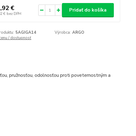
,92 €
Pridať do košíka
82 €
bez DPH
roduktu:
5AGIGA14
Výrobca:
ARGO
 cenu / dostupnosť
sťou, pružnosťou, odolnosťou proti poveternostným a