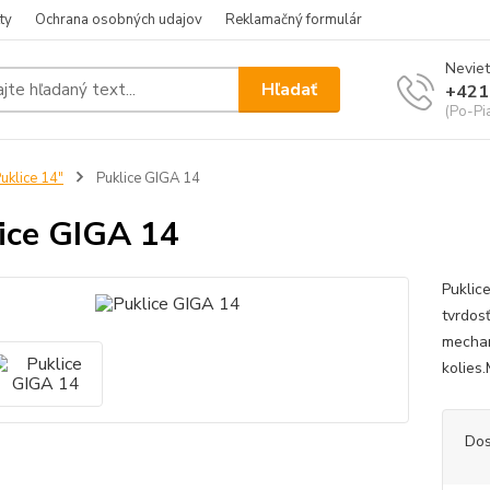
ty
Ochrana osobných udajov
Reklamačný formulár
Neviet
Hľadať
+421
(Po-Pia
uklice 14"
Puklice GIGA 14
ice GIGA 14
Puklic
tvrdos
mechan
kolies
Dos