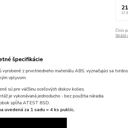
21
17,
Číslo p
Strážiť
tné špecifikácie
ú vyrobené z prvotriedneho materiálu ABS, vyznačujúci sa tvrdo
kým vplyvom.
ené sú pre väčšinu oceľových diskov kolies.
táž je vykonávaná jednoducho - bez použitia náradia.
obok spĺňa ATEST 8SD.
a uvedená za 1 sadu = 4 ks puklíc.