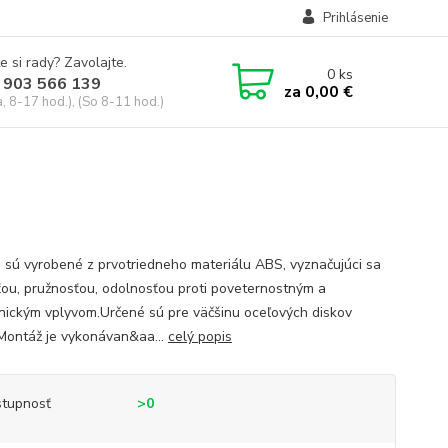
Prihlásenie
e si rady? Zavolajte.
0
ks
 903 566 139
za
0,00 €
, 8-17 hod.), (So 8-11 hod.)
e sú vyrobené z prvotriedneho materiálu ABS, vyznačujúci sa
ťou, pružnosťou, odolnosťou proti poveternostným a
ickým vplyvom.Určené sú pre väčšinu oceľových diskov
.Montáž je vykonávan&aa...
celý popis
tupnosť
>0