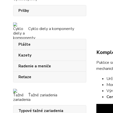
Prilby
Cyklo diely a komponenty
Plášte
Komple
Kazety
Puklice s
Radenie a meniče
mechanic
Reťaze
Urč
Mon
Výr
Ťažné zariadenia
Cen
Typové ťažné zariadenia