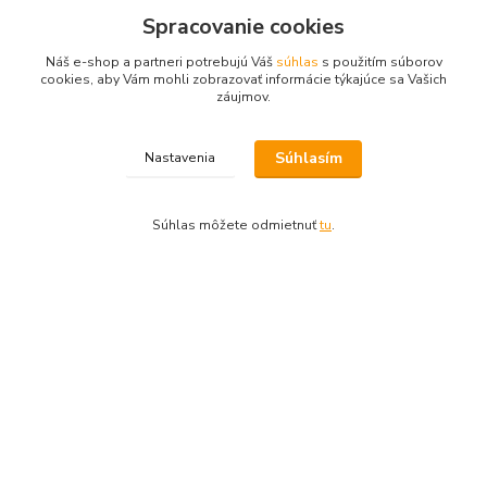
Informácie pre zákazníkov
Spracovanie cookies
Ako nakupovať
Náš e-shop a partneri potrebujú Váš
súhlas
s použitím súborov
cookies, aby Vám mohli zobrazovať informácie týkajúce sa Vašich
Obchodné podmienky
záujmov.
Fotogaléria
Kontakty
Súhlasím
Nastavenia
Súhlas môžete odmietnuť
tu
.
Kde nás nájdete
Račianska 2397/100
Bratislava, 831 02