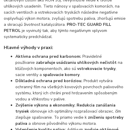
oktánovým číslom ako RON 95), nevyhnutne vedie k tvorbe
uhlíkových usadenín. Tieto nánosy v spaľovacích komorách, na
sacích ventiloch a vstrekovacích tryskách následne negatívne
ovplyvňujú výkon motora, zvyšujú spotrebu paliva, zhoršujú emisie
a skracujú životnosť katalyzátora.
PRO-TEC GUARD FILL
PETROL
je vyvinutý tak, aby týmto negatívnym vplyvom
systematicky predchádzal.
Hlavné výhody v praxi:
Aktívna ochrana pred karbonom:
Pravidelné
používanie
zabraňuje usádzaniu uhlíkových nečistôt
na
kľúčových komponentoch, ako sú
vstrekovacie trysky
,
sacie ventily a
spaľovacie komory
.
Dôkladná ochrana pred koróziou:
Produkt vytvára
ochranný film na všetkých kovových povrchoch palivového
systému, ktorý ich chráni pred hrdzavením spôsobeným
vodou a vlhkosťou v palive.
Zvýšenie výkonu a ekonomiky:
Redukcia zanášania
trysiek
obnovuje ich optimálny rozprašovací obrazec, čím
zlepšuje spaľovanie. To priamo vedie k
zníženiu spotreby
paliva
a obnove pôvodného výkonu motora.
Vylepšenie kvality paliva:
Aditívum
zvyšuje oktánové