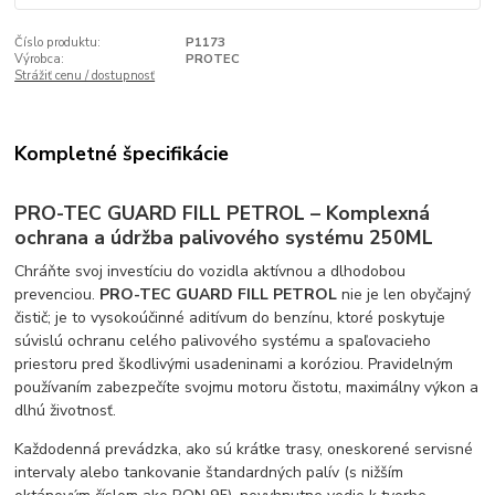
Číslo produktu:
P1173
Výrobca:
PROTEC
Strážiť cenu / dostupnosť
Kompletné špecifikácie
PRO-TEC GUARD FILL PETROL – Komplexná
ochrana a údržba palivového systému 250ML
Chráňte svoj investíciu do vozidla aktívnou a dlhodobou
prevenciou.
PRO-TEC GUARD FILL PETROL
nie je len obyčajný
čistič; je to vysokoúčinné aditívum do benzínu, ktoré poskytuje
súvislú ochranu celého palivového systému a spaľovacieho
priestoru pred škodlivými usadeninami a koróziou. Pravidelným
používaním zabezpečíte svojmu motoru čistotu, maximálny výkon a
dlhú životnosť.
Každodenná prevádzka, ako sú krátke trasy, oneskorené servisné
intervaly alebo tankovanie štandardných palív (s nižším