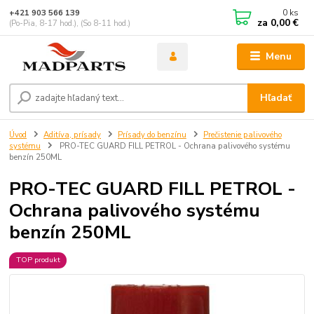
0
ks
+421 903 566 139
za
0,00 €
(Po-Pia, 8-17 hod.), (So 8-11 hod.)
Menu
Hľadať
Úvod
Aditíva, prísady
Prísady do benzínu
Prečistenie palivového
systému
PRO-TEC GUARD FILL PETROL - Ochrana palivového systému
benzín 250ML
PRO-TEC GUARD FILL PETROL -
Ochrana palivového systému
benzín 250ML
TOP produkt