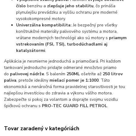
číslo
benzínu a
zlepšuje jeho stabilitu
, čo prináša
plynulejšiu prevádzku a vyššiu ochranu pre moderné
vysokokompresné motory.
Univerzálna kompatibilita:
Je bezpečný pre všetky
konštrukčné materiály palivového systému a motora,
vrátane moderných technológií ako sú motory s
priamym
vstrekovaním (FSI, TSI), turbodúchadlami aj
katalyzátormi
.
Aplikácia je nesmierne jednoduchá a priamočiará. Pri každom
tankovaní jednoducho pridajte odmerané množstvo priamo
do
palivovej nádrže
. S balením
250ML
ošetríte až
250 litrov
paliva
, pretože ideálny
miešací pomer je 1:1000
. Táto
ekonomická a nenáročná forma pravidelnej starostlivosti je tou
najlepšou investíciou do zdravia a výkonu vášho motora.
Zabezpečte si pokoj za volantom a doprajte svojmu vozidlu
špičkovú ochranu s
PRO-TEC GUARD FILL PETROL
.
Tovar zaradený v kategóriách