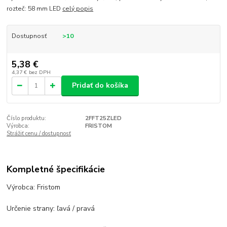
rozteč: 58 mm LED
celý popis
Dostupnosť
>10
5,38 €
4,37 €
bez DPH
Pridať do košíka
Číslo produktu:
2FFT25ZLED
Výrobca:
FRISTOM
Strážiť cenu / dostupnosť
Kompletné špecifikácie
Výrobca: Fristom
Určenie strany: ľavá / pravá