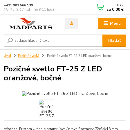
0
ks
+421 903 566 139
za
0,00 €
(Po-Pia, 8-17 hod.), (So 8-11 hod.)
Menu
Hľadať
Úvod
Pozičné svetlá
Pozičné svetlo FT-25 Z LED oranžové, bočné
Pozičné svetlo FT-25 Z LED
oranžové, bočné
Výrobca: Fristom Určenie strany: ľavá / pravá Rozmery: 72x34x18 mm,