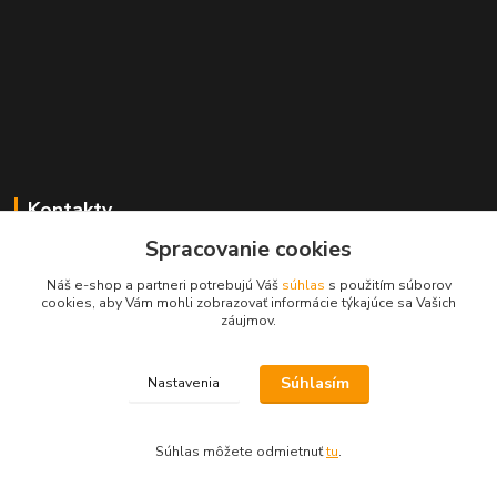
Kontakty
Spracovanie cookies
Zákaznícka podpora MADPARTS
+421 903 566 139
Náš e-shop a partneri potrebujú Váš
súhlas
s použitím súborov
(Po-Pia, 8-17 hod.), (So 8-11 hod.)
cookies, aby Vám mohli zobrazovať informácie týkajúce sa Vašich
záujmov.
info@madparts.eu
Súhlasím
Nastavenia
Súhlas môžete odmietnuť
tu
.
Vytvorené na
Eshop-rychlo.sk