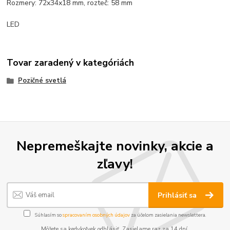
Rozmery: 72x34x18 mm, rozteč: 58 mm
LED
Tovar zaradený v kategóriách
Pozičné svetlá
Nepremeškajte novinky, akcie a
zľavy!
Prihlásiť sa
Súhlasím so
spracovaním osobných údajov
za účelom zasielania newslettera.
Môžete sa kedykoľvek odhlásiť. Zasielame raz za 14 dní.