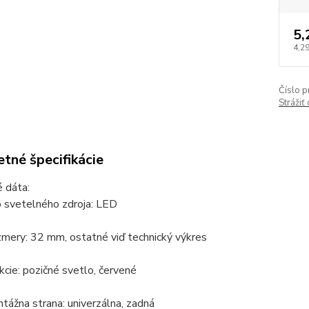
5,
4,29
Číslo p
Strážiť
tné špecifikácie
 dáta:
 svetelného zdroja: LED
mery: 32 mm, ostatné viď technický výkres
kcie: pozičné svetlo, červené
tážna strana: univerzálna, zadná