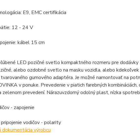
ologácia: E9, EMC certifikácia
ätie: 12 - 24 V
pojenie: kábel 15 cm
bľúbené LED pozičné svetlo kompaktného rozmeru pre dodávky a
zičné, alebo ozdobné svetlo na masku vozidla, alebo kdekoľvek 
tvarovaného gumového adaptéra. Je možné namontovať na potrub
VINKA v ponuke. Prevedenie v piatich farebných kombináciách, okr
 zelenom prevedení. Nárazuvzdorný odolný plast, nízka spotreb
ičov - zapojenie
 pripojenie vodičov - polarity
á dokumentácia výrobcu