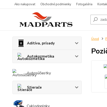
Ako nakupovať
Obchodné podmienky
Fotogaléria
Kontak
Úvod
P
Aditíva, prísady
Pozi
Autokozmetika
Autosúčiastky
Stierače
Cyklodoplnky