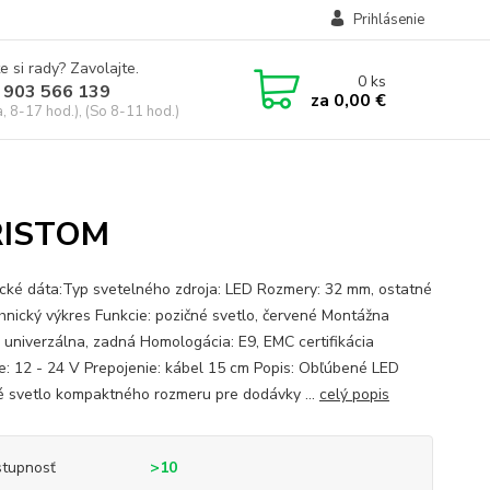
Prihlásenie
e si rady? Zavolajte.
0
ks
 903 566 139
za
0,00 €
, 8-17 hod.), (So 8-11 hod.)
FRISTOM
cké dáta:Typ svetelného zdroja: LED Rozmery: 32 mm, ostatné
chnický výkres Funkcie: pozičné svetlo, červené Montážna
: univerzálna, zadná Homologácia: E9, EMC certifikácia
e: 12 - 24 V Prepojenie: kábel 15 cm Popis: Obľúbené LED
é svetlo kompaktného rozmeru pre dodávky ...
celý popis
tupnosť
>10