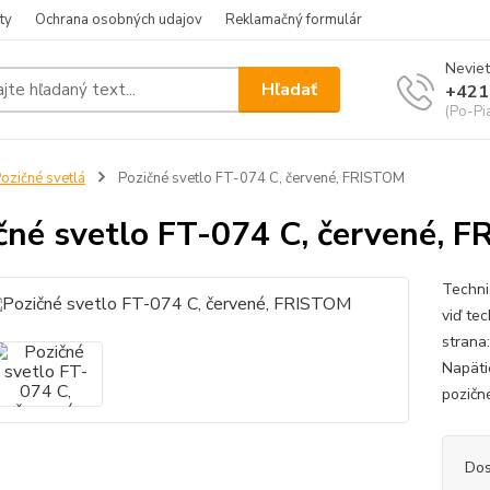
ty
Ochrana osobných udajov
Reklamačný formulár
Neviet
Hľadať
+421
(Po-Pia
ozičné svetlá
Pozičné svetlo FT-074 C, červené, FRISTOM
čné svetlo FT-074 C, červené, 
Techni
viď te
strana
Napäti
pozičn
Dos