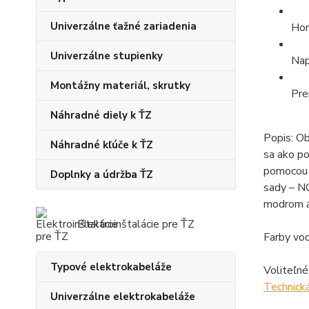
Univerzálne ťažné zariadenia
Hom
Univerzálne stupienky
Nap
Montážny materiál, skrutky
Pre
Náhradné diely k ŤZ
Popis: O
Náhradné kľúče k ŤZ
sa ako po
pomocou 
Doplnky a údržba ŤZ
sady – NO
modrom a
Elektroinštalácie pre ŤZ
Farby vod
Typové elektrokabeláže
Voliteľné
Technick
Univerzálne elektrokabeláže