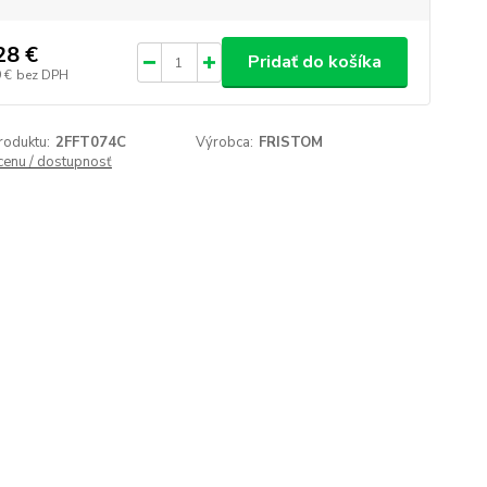
28 €
Pridať do košíka
 €
bez DPH
roduktu:
2FFT074C
Výrobca:
FRISTOM
 cenu / dostupnosť