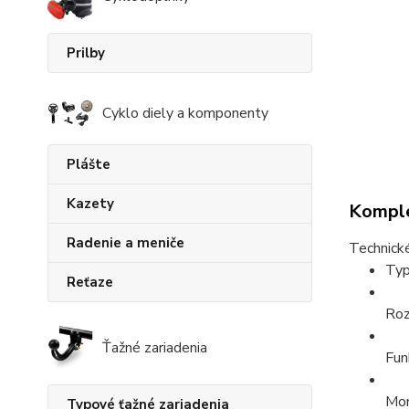
Prilby
Cyklo diely a komponenty
Plášte
Kazety
Komple
Radenie a meniče
Technické
Typ
Reťaze
Roz
Ťažné zariadenia
Fun
Mon
Typové ťažné zariadenia