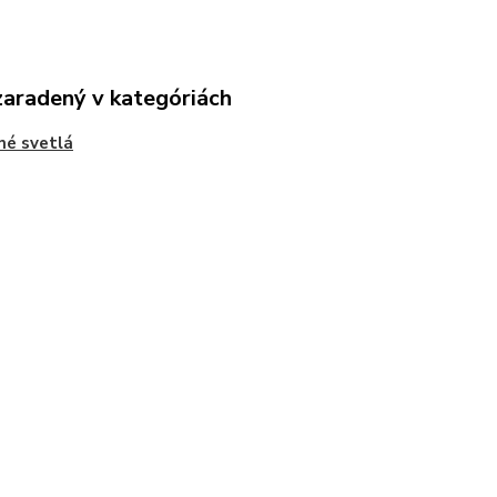
zaradený v kategóriách
né svetlá