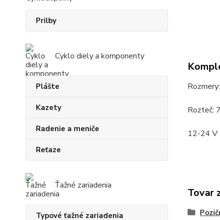
Prilby
Cyklo diely a komponenty
Komple
Rozmery:
Plášte
Kazety
Rozteč:
Radenie a meniče
12-24 V
Reťaze
Ťažné zariadenia
Tovar 
Pozič
Typové ťažné zariadenia