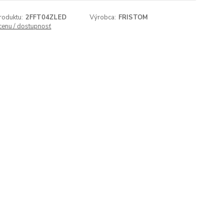
roduktu:
2FFT04ZLED
Výrobca:
FRISTOM
 cenu / dostupnosť