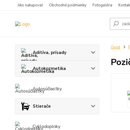
Ako nakupovať
Obchodné podmienky
Fotogaléria
Kontak
Úvod
P
Aditíva, prísady
Pozi
Autokozmetika
Autosúčiastky
Stierače
Cyklodoplnky