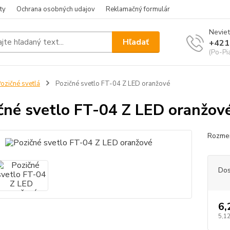
ty
Ochrana osobných udajov
Reklamačný formulár
Neviet
Hľadať
+421
(Po-Pia
ozičné svetlá
Pozičné svetlo FT-04 Z LED oranžové
čné svetlo FT-04 Z LED oranžov
Rozmer
Dos
6,
5,12