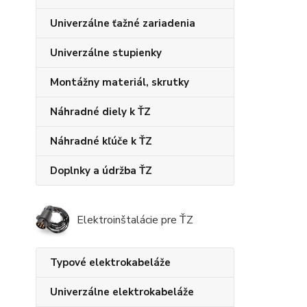
Univerzálne ťažné zariadenia
Univerzálne stupienky
Montážny materiál, skrutky
Náhradné diely k ŤZ
Náhradné kľúče k ŤZ
Doplnky a údržba ŤZ
Elektroinštalácie pre ŤZ
Typové elektrokabeláže
Univerzálne elektrokabeláže