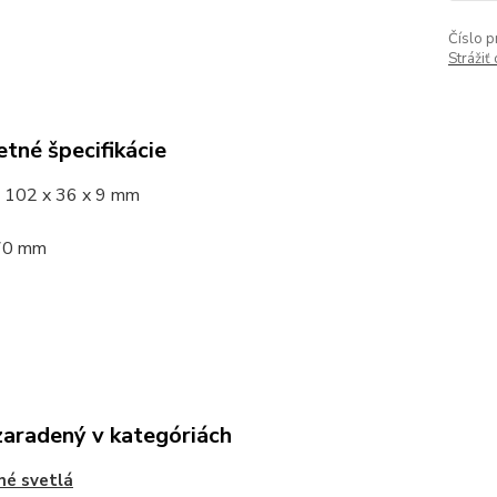
Číslo p
Strážiť
tné špecifikácie
 102 x 36 x 9 mm
 70 mm
zaradený v kategóriách
né svetlá