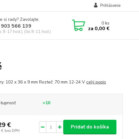
Prihlásenie
e si rady? Zavolajte.
0
ks
 903 566 139
za
0,00 €
, 8-17 hod.), (So 8-11 hod.)
é
y: 102 x 36 x 9 mm Rozteč: 70 mm 12-24 V
celý popis
tupnosť
>10
29 €
Pridať do košíka
 €
bez DPH