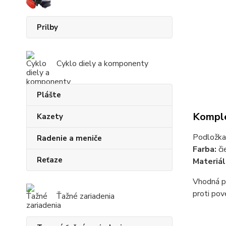
Prilby
Cyklo diely a komponenty
Plášte
Komple
Kazety
Podložka
Radenie a meniče
Farba:
či
Reťaze
Materiál
Vhodná pr
proti po
Ťažné zariadenia