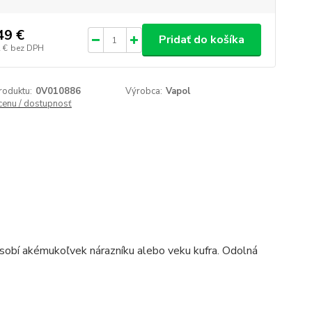
49 €
Pridať do košíka
 €
bez DPH
roduktu:
0V010886
Výrobca:
Vapol
 cenu / dostupnosť
pôsobí akémukoľvek nárazníku alebo veku kufra. Odolná