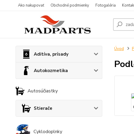
Ako nakupovať
Obchodné podmienky
Fotogaléria
Kontak
Úvod
P
Aditíva, prísady
Podl
Autokozmetika
Autosúčiastky
Stierače
Cyklodoplnky