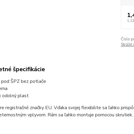
1,
1,22
Číslo p
Strážiť
tné špecifikácie
 pod ŠPZ bez potlače
erna
:
odolný plast
e registračné značky EU. Vďaka svojej flexibilite sa ľahko pris
veternostným vplyvom. Rám sa ľahko montuje pomocou skrutiek.