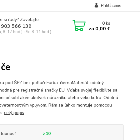
Prihlásenie
e si rady? Zavolajte.
0
ks
 903 566 139
za
0,00 €
, 8-17 hod.), (So 8-11 hod.)
ače
ka pod ŠPZ bez potlačeFarba: čiernaMateriál: odolný
hodná pre registračné značky EU. Vďaka svojej flexibilite sa
prispôsobí akémukoľvek nárazníku alebo veku kufra. Odolná
poveternostným vplyvom. Rám sa ľahko montuje pomocou
ek.
celý popis
tupnosť
>10