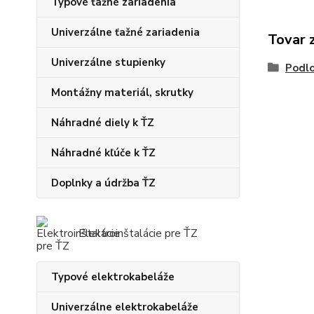
Typové ťažné zariadenia
Univerzálne ťažné zariadenia
Tovar 
Univerzálne stupienky
Podlo
Montážny materiál, skrutky
Náhradné diely k ŤZ
Náhradné kľúče k ŤZ
Doplnky a údržba ŤZ
Elektroinštalácie pre ŤZ
Typové elektrokabeláže
Univerzálne elektrokabeláže