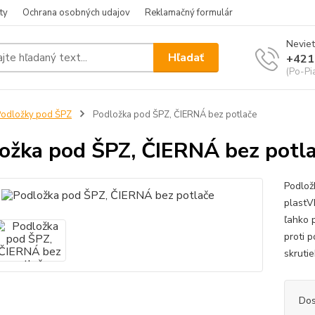
ty
Ochrana osobných udajov
Reklamačný formulár
Neviet
Hľadať
+421
(Po-Pia
odložky pod ŠPZ
Podložka pod ŠPZ, ČIERNÁ bez potlače
ožka pod ŠPZ, ČIERNÁ bez potl
Podlož
plastV
ľahko 
proti 
skruti
Dos