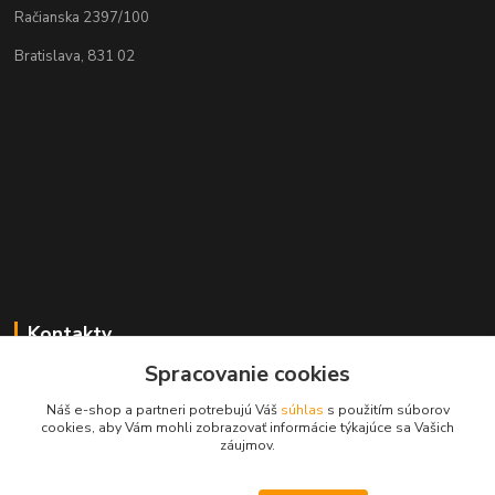
Račianska 2397/100
Bratislava, 831 02
Kontakty
Spracovanie cookies
Zákaznícka podpora MADPARTS
+421 903 566 139
Náš e-shop a partneri potrebujú Váš
súhlas
s použitím súborov
(Po-Pia, 8-17 hod.), (So 8-11 hod.)
cookies, aby Vám mohli zobrazovať informácie týkajúce sa Vašich
záujmov.
info@madparts.eu