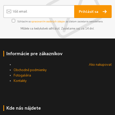
Prihlásiť sa
Súhlasím so
spracovaním osobných údajov
za účelom zasielania newslettera.
Môžete sa kedykoľvek odhlásiť. Zasielame raz za 14 dní.
Informácie pre zákazníkov
Ako nakupovať
Obchodné podmienky
Fotogaléria
Kontakty
Kde nás nájdete