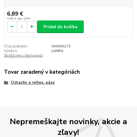
6,89 €
5,60 €
bez DPH
Pridať do košíka
Číslo produktu:
300000172
Výrobca:
LAMPA
Strážiť cenu / dostupnosť
Tovar zaradený v kategóriách
Odrazky a reflex. pásy
Nepremeškajte novinky, akcie a
zľavy!