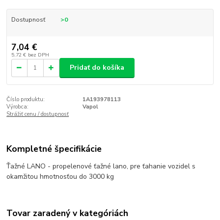
Dostupnosť
>0
7,04 €
5,72 €
bez DPH
Pridať do košíka
Číslo produktu:
1A193978113
Výrobca:
Vapol
Strážiť cenu / dostupnosť
Kompletné špecifikácie
Ťažné LANO - propelenové ťažné lano, pre ťahanie vozidel s
okamžitou hmotnosťou do 3000 kg
Tovar zaradený v kategóriách