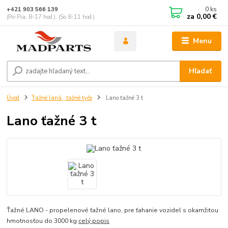
0
ks
+421 903 566 139
za
0,00 €
(Po-Pia, 8-17 hod.), (So 8-11 hod.)
Menu
Hľadať
Úvod
Ťažné laná , ťažné tyče
Lano ťažné 3 t
Lano ťažné 3 t
Ťažné LANO - propelenové ťažné lano, pre ťahanie vozidel s okamžitou
hmotnosťou do 3000 kg
celý popis