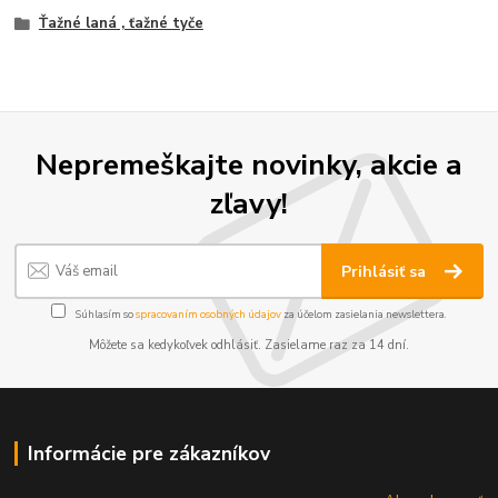
Ťažné laná , ťažné tyče
Nepremeškajte novinky, akcie a
zľavy!
Prihlásiť sa
Súhlasím so
spracovaním osobných údajov
za účelom zasielania newslettera.
Môžete sa kedykoľvek odhlásiť. Zasielame raz za 14 dní.
Informácie pre zákazníkov