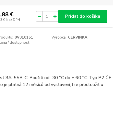
,88 €
Pridať do košíka
73 €
bez DPH
roduktu:
0V010151
Výrobca:
CERVINKA
 cenu / dostupnosť
nost 8A, 55B, C. Použití od -30 °C do + 60 °C. Typ P2 ČE.
tato je platná 12 měsíců od vystavení, lze prodloužit u