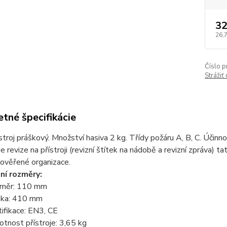
32
26,
Číslo p
Strážiť
tné špecifikácie
ístroj práškový. Množství hasiva 2 kg. Třídy požáru A, B, C. Účin
je revize na přístroji (revizní štítek na nádobě a revizní zpráva) 
pověřené organizace.
ní rozměry:
měr: 110 mm
ka: 410 mm
tifikace: EN3, CE
tnost přístroje: 3,65 kg