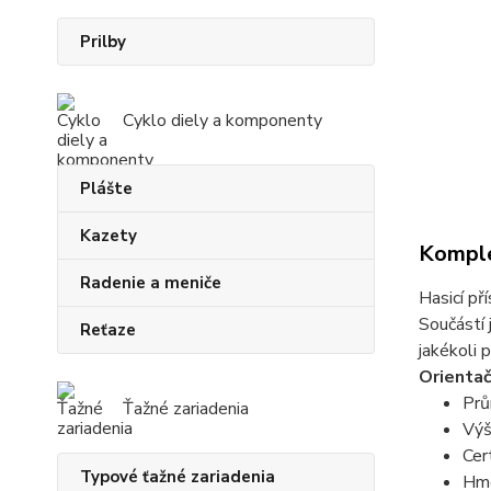
Prilby
Cyklo diely a komponenty
Plášte
Kazety
Komple
Radenie a meniče
Hasicí př
Součástí 
Reťaze
jakékoli 
Orientač
Prů
Ťažné zariadenia
Výš
Cer
Typové ťažné zariadenia
Hmo