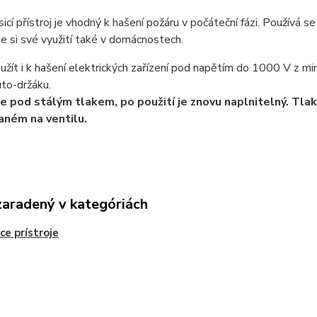
icí přístroj je vhodný k hašení požáru v počáteční fázi. Používá
e si své využití také v domácnostech.
oužít i k hašení elektrických zařízení pod napětím do 1000 V z m
to-držáku.
 je pod stálým tlakem, po použití je znovu naplnitelný. Tlak
aném na ventilu.
zaradený v kategóriách
ce prístroje