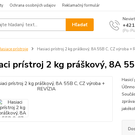
ty
Ochrana osobných udajov
Reklamačný formulár
Neviet
Hľadať
+421
(Po-Pia
asiace prístroje
Hasiaci prístroj 2 kg práškový, 8A 55B C, CZ výroba + 
aci prístroj 2 kg práškový, 8A 5
Hasicí 
Účinno
Součást
zpráva)
jakéko
Dos