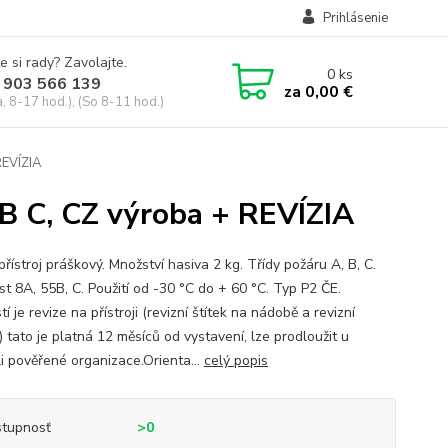
Prihlásenie
e si rady? Zavolajte.
0
ks
 903 566 139
za
0,00 €
, 8-17 hod.), (So 8-11 hod.)
REVÍZIA
5B C, CZ výroba + REVÍZIA
přístroj práškový. Množství hasiva 2 kg. Třídy požáru A, B, C.
st 8A, 55B, C. Použití od -30 °C do + 60 °C. Typ P2 ČE.
í je revize na přístroji (revizní štítek na nádobě a revizní
 tato je platná 12 měsíců od vystavení, lze prodloužit u
li pověřené organizace.Orienta...
celý popis
tupnosť
>0