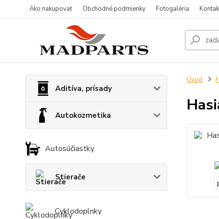
Ako nakupovať
Obchodné podmienky
Fotogaléria
Kontak
Úvod
H
Aditíva, prísady
Hasi
Autokozmetika
Autosúčiastky
Stierače
Cyklodoplnky