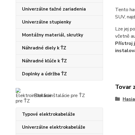
Univerzálne ťažné zariadenia
Tento has
SUV, najd
Univerzálne stupienky
Lze jej p
Montážny materiál, skrutky
včetně au
Přístroj
Náhradné diely k ŤZ
instalov
Náhradné kľúče k ŤZ
Doplnky a údržba ŤZ
Tovar 
Elektroinštalácie pre ŤZ
Hasia
Typové elektrokabeláže
Univerzálne elektrokabeláže