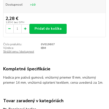
Dostupnosť
>10
2,28 €
1,85 €
bez DPH
Pridať do košíka
Číslo produktu:
0V019607
Výrobca:
IBM
Strážiť cenu / dostupnosť
Kompletné špecifikácie
Hadica pre palivá gumová, vnútorný priemer 8 mm, vnútorný
priemer 14 mm, vnútorná opletení textilem, cena uvedená za 1m.
Tovar zaradený v kategóriách