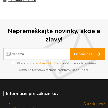
Benzínové hadice
Nepremeškajte novinky, akcie a
zľavy!
Prihlásiť sa
Súhlasím so
spracovaním osobných údajov
za účelom zasielania newslettera.
Môžete sa kedykoľvek odhlásiť. Zasielame raz za 14 dní.
Informácie pre zákazníkov
Ako nakupovať