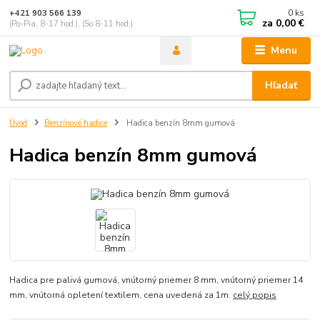
0
ks
+421 903 566 139
za
0,00 €
(Po-Pia, 8-17 hod.), (So 8-11 hod.)
Menu
Hľadať
Úvod
Benzínové hadice
Hadica benzín 8mm gumová
Hadica benzín 8mm gumová
Hadica pre palivá gumová, vnútorný priemer 8 mm, vnútorný priemer 14
mm, vnútorná opletení textilem, cena uvedená za 1m.
celý popis