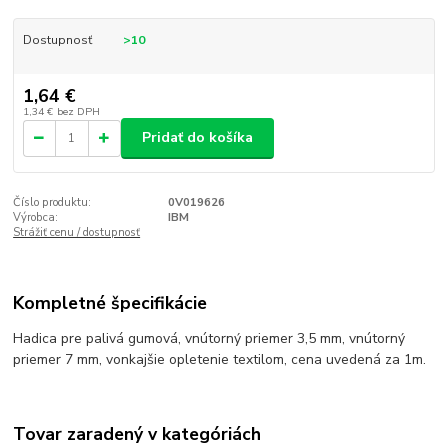
Dostupnosť
>10
1,64 €
1,34 €
bez DPH
Pridať do košíka
Číslo produktu:
0V019626
Výrobca:
IBM
Strážiť cenu / dostupnosť
Kompletné špecifikácie
Hadica pre palivá gumová, vnútorný priemer 3,5 mm, vnútorný
priemer 7 mm, vonkajšie opletenie textilom, cena uvedená za 1m.
Tovar zaradený v kategóriách