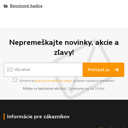
Benzínové hadice
Nepremeškajte novinky, akcie a
zľavy!
Prihlásiť sa
Súhlasím so
spracovaním osobných údajov
za účelom zasielania newslettera.
Môžete sa kedykoľvek odhlásiť. Zasielame raz za 14 dní.
Informácie pre zákazníkov