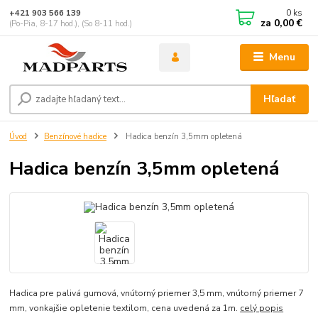
0
ks
+421 903 566 139
za
0,00 €
(Po-Pia, 8-17 hod.), (So 8-11 hod.)
Menu
Hľadať
Úvod
Benzínové hadice
Hadica benzín 3,5mm opletená
Hadica benzín 3,5mm opletená
Hadica pre palivá gumová, vnútorný priemer 3,5 mm, vnútorný priemer 7
mm, vonkajšie opletenie textilom, cena uvedená za 1m.
celý popis