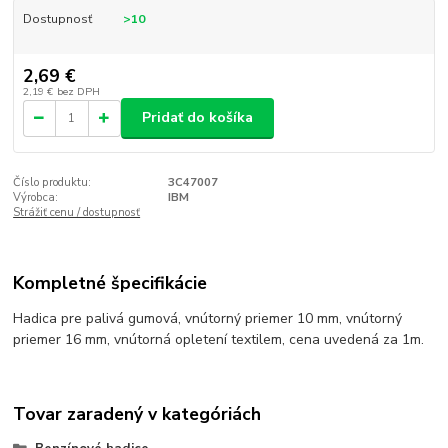
Dostupnosť
>10
2,69 €
2,19 €
bez DPH
Pridať do košíka
Číslo produktu:
3C47007
Výrobca:
IBM
Strážiť cenu / dostupnosť
Kompletné špecifikácie
Hadica pre palivá gumová, vnútorný priemer 10 mm, vnútorný
priemer 16 mm, vnútorná opletení textilem, cena uvedená za 1m.
Tovar zaradený v kategóriách