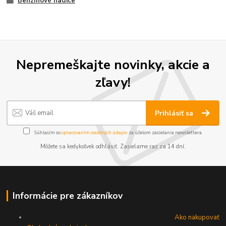
Benzínové hadice
Nepremeškajte novinky, akcie a
zľavy!
Prihlásiť sa
Súhlasím so
spracovaním osobných údajov
za účelom zasielania newslettera.
Môžete sa kedykoľvek odhlásiť. Zasielame raz za 14 dní.
Informácie pre zákazníkov
Ako nakupovať