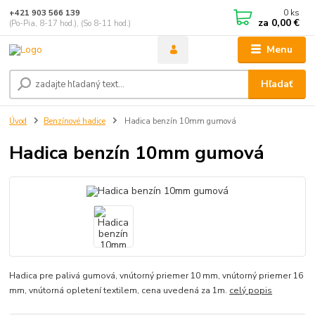
0
ks
+421 903 566 139
za
0,00 €
(Po-Pia, 8-17 hod.), (So 8-11 hod.)
Menu
Hľadať
Úvod
Benzínové hadice
Hadica benzín 10mm gumová
Hadica benzín 10mm gumová
Hadica pre palivá gumová, vnútorný priemer 10 mm, vnútorný priemer 16
mm, vnútorná opletení textilem, cena uvedená za 1m.
celý popis