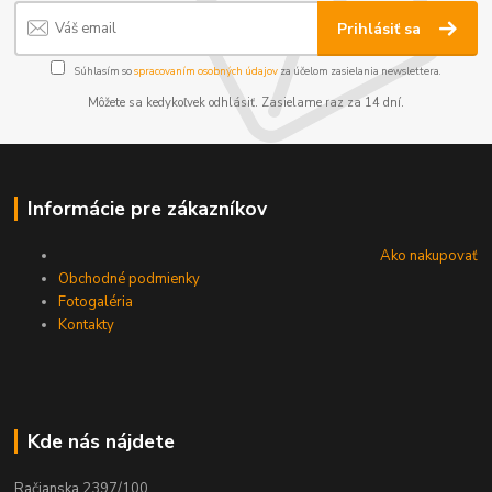
Prihlásiť sa
Súhlasím so
spracovaním osobných údajov
za účelom zasielania newslettera.
Môžete sa kedykoľvek odhlásiť. Zasielame raz za 14 dní.
Informácie pre zákazníkov
Ako nakupovať
Obchodné podmienky
Fotogaléria
Kontakty
Kde nás nájdete
Račianska 2397/100