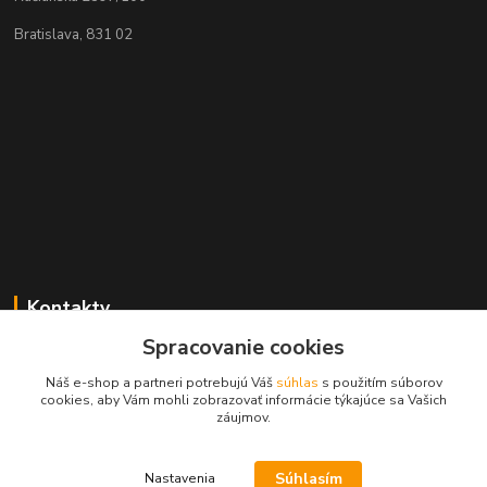
Bratislava, 831 02
Kontakty
Spracovanie cookies
Zákaznícka podpora MADPARTS
+421 903 566 139
Náš e-shop a partneri potrebujú Váš
súhlas
s použitím súborov
(Po-Pia, 8-17 hod.), (So 8-11 hod.)
cookies, aby Vám mohli zobrazovať informácie týkajúce sa Vašich
záujmov.
info@madparts.eu
Súhlasím
Nastavenia