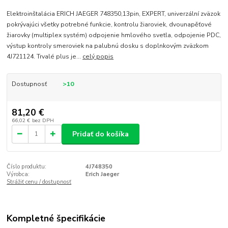
Elektroinštalácia ERICH JAEGER 748350,13pin, EXPERT, univerzální zväzok
pokrývajúci všetky potrebné funkcie, kontrolu žiaroviek, dvounapěťové
žiarovky (multiplex systém) odpojenie hmlového svetla, odpojenie PDC,
výstup kontroly smeroviek na palubnú dosku s doplnkovým zväzkom
4J721124. Trvalé plus je...
celý popis
Dostupnosť
>10
81,20 €
66,02 €
bez DPH
Pridať do košíka
Číslo produktu:
4J748350
Výrobca:
Erich Jaeger
Strážiť cenu / dostupnosť
Kompletné špecifikácie