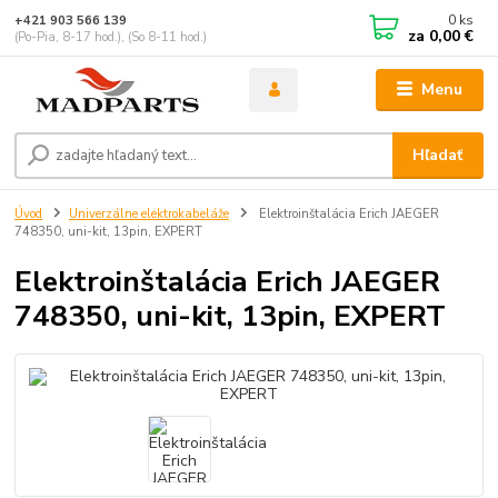
0
ks
+421 903 566 139
za
0,00 €
(Po-Pia, 8-17 hod.), (So 8-11 hod.)
Menu
Hľadať
Úvod
Univerzálne elektrokabeláže
Elektroinštalácia Erich JAEGER
748350, uni-kit, 13pin, EXPERT
Elektroinštalácia Erich JAEGER
748350, uni-kit, 13pin, EXPERT