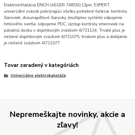
Elektroinštalácia ERICH JAEGER 748350,13pin, EXPERT,
univerzální zväzok pokrývajúci všetky potrebné funkcie, kontrolu
žiaroviek, dvounapěťové žiarovky (multiplex systém) odpojenie
hmlového svetla, odpojenie PDC, výstup kontroly smeroviek na
palubnú dosku s doplnkovým zväzkom 4J721124. Trvalé plus je
riešené doplnkovým zväzkom 4J721075, trvalom plus a dobíjanie
je riešené zväzkom 4J721077.
Tovar zaradený v kategóriách
Univerzálne elektrokabeláže
Nepremeškajte novinky, akcie a
zľavy!