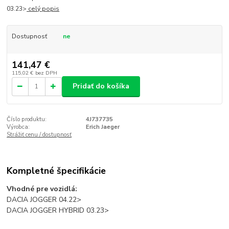
03.23>
celý popis
Dostupnosť
ne
141,47 €
115,02 €
bez DPH
Pridať do košíka
Číslo produktu:
4J737735
Výrobca:
Erich Jaeger
Strážiť cenu / dostupnosť
Kompletné špecifikácie
Vhodné pre vozidlá:
DACIA JOGGER 04.22>
DACIA JOGGER HYBRID 03.23>