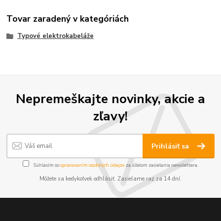
Tovar zaradený v kategóriách
Typové elektrokabeláže
Nepremeškajte novinky, akcie a
zľavy!
Prihlásiť sa
Súhlasím so
spracovaním osobných údajov
za účelom zasielania newslettera.
Môžete sa kedykoľvek odhlásiť. Zasielame raz za 14 dní.