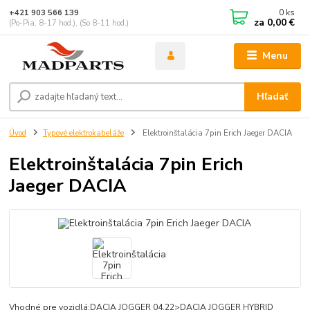
0
ks
+421 903 566 139
za
0,00 €
(Po-Pia, 8-17 hod.), (So 8-11 hod.)
Menu
Hľadať
Úvod
Typové elektrokabeláže
Elektroinštalácia 7pin Erich Jaeger DACIA
Elektroinštalácia 7pin Erich
Jaeger DACIA
Vhodné pre vozidlá:DACIA JOGGER 04.22>DACIA JOGGER HYBRID