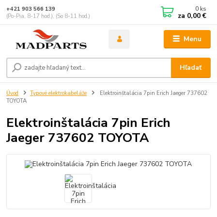
0
ks
+421 903 566 139
za
0,00 €
(Po-Pia, 8-17 hod.), (So 8-11 hod.)
Menu
Hľadať
Úvod
Typové elektrokabeláže
Elektroinštalácia 7pin Erich Jaeger 737602
TOYOTA
Elektroinštalácia 7pin Erich
Jaeger 737602 TOYOTA