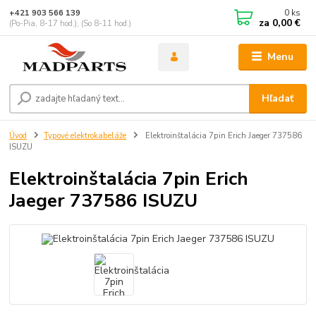
0
ks
+421 903 566 139
za
0,00 €
(Po-Pia, 8-17 hod.), (So 8-11 hod.)
Menu
Hľadať
Úvod
Typové elektrokabeláže
Elektroinštalácia 7pin Erich Jaeger 737586
ISUZU
Elektroinštalácia 7pin Erich
Jaeger 737586 ISUZU