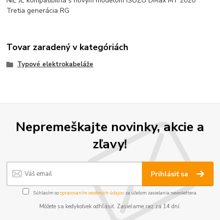
NIE JE kompatibilná s novým modelom ISUZU DMax MY 2020
Tretia generácia RG
Tovar zaradený v kategóriách
Typové elektrokabeláže
Nepremeškajte novinky, akcie a
zľavy!
Prihlásiť sa
Súhlasím so
spracovaním osobných údajov
za účelom zasielania newslettera.
Môžete sa kedykoľvek odhlásiť. Zasielame raz za 14 dní.