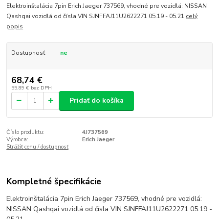
Elektroinštalácia 7pin Erich Jaeger 737569, vhodné pre vozidlá: NISSAN
Qashqai vozidlá od čísla VIN SJNFFAJ11U2622271 05.19 - 05.21
celý
popis
Dostupnosť
ne
68,74 €
55,89 €
bez DPH
Pridať do košíka
Číslo produktu:
4J737569
Výrobca:
Erich Jaeger
Strážiť cenu / dostupnosť
Kompletné špecifikácie
Elektroinštalácia 7pin Erich Jaeger 737569, vhodné pre vozidlá:
NISSAN Qashqai vozidlá od čísla VIN SJNFFAJ11U2622271 05.19 -