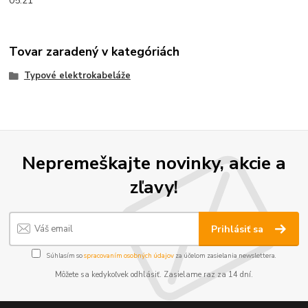
05.21
Tovar zaradený v kategóriách
Typové elektrokabeláže
Nepremeškajte novinky, akcie a
zľavy!
Prihlásiť sa
Súhlasím so
spracovaním osobných údajov
za účelom zasielania newslettera.
Môžete sa kedykoľvek odhlásiť. Zasielame raz za 14 dní.