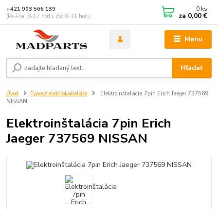
0
ks
+421 903 566 139
za
0,00 €
(Po-Pia, 8-17 hod.), (So 8-11 hod.)
Menu
Hľadať
Úvod
Typové elektrokabeláže
Elektroinštalácia 7pin Erich Jaeger 737569
NISSAN
Elektroinštalácia 7pin Erich
Jaeger 737569 NISSAN