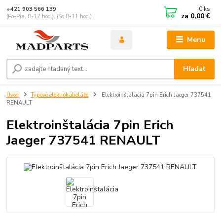
0
ks
+421 903 566 139
za
0,00 €
(Po-Pia, 8-17 hod.), (So 8-11 hod.)
Menu
Hľadať
Úvod
Typové elektrokabeláže
Elektroinštalácia 7pin Erich Jaeger 737541
RENAULT
Elektroinštalácia 7pin Erich
Jaeger 737541 RENAULT