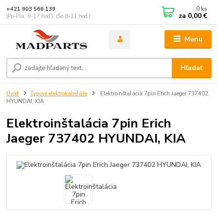
0
ks
+421 903 566 139
za
0,00 €
(Po-Pia, 8-17 hod.), (So 8-11 hod.)
Menu
Hľadať
Úvod
Typové elektrokabeláže
Elektroinštalácia 7pin Erich Jaeger 737402
HYUNDAI, KIA
Elektroinštalácia 7pin Erich
Jaeger 737402 HYUNDAI, KIA