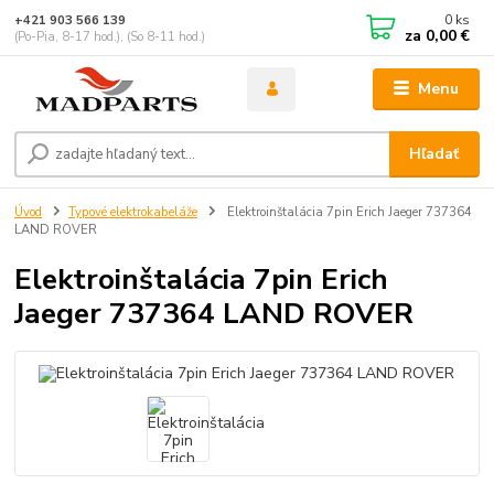
0
ks
+421 903 566 139
za
0,00 €
(Po-Pia, 8-17 hod.), (So 8-11 hod.)
Menu
Hľadať
Úvod
Typové elektrokabeláže
Elektroinštalácia 7pin Erich Jaeger 737364
LAND ROVER
Elektroinštalácia 7pin Erich
Jaeger 737364 LAND ROVER