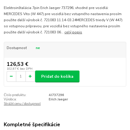
Elektroinštalácia 7pin Erich Jaeger 737296, vhodné pre vozidlá:
MERCEDES Vito (W 447) pre vozidlá bez vstupného nastavenia prosím
použite ďalší výrobok č. 721083 11.14-03.24MERCEDES triedy V (W 447)
so vstupnou prípravou, pre vozidlá bez vstupného nastavenia prosím
použite ďalší výrobok č. 721083 06...
celý popis
Dostupnosť
ne
126,53 €
102,87 €
bez DPH
Pridať do košíka
Číslo produktu:
4J737296
Výrobca:
Erich Jaeger
Strážiť cenu / dostupnosť
Kompletné špecifikácie