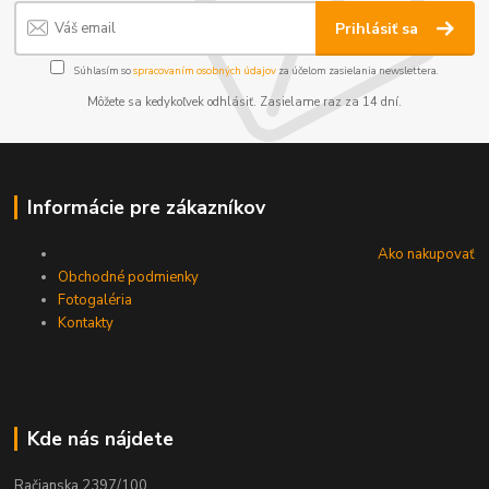
Prihlásiť sa
Súhlasím so
spracovaním osobných údajov
za účelom zasielania newslettera.
Môžete sa kedykoľvek odhlásiť. Zasielame raz za 14 dní.
Informácie pre zákazníkov
Ako nakupovať
Obchodné podmienky
Fotogaléria
Kontakty
Kde nás nájdete
Račianska 2397/100