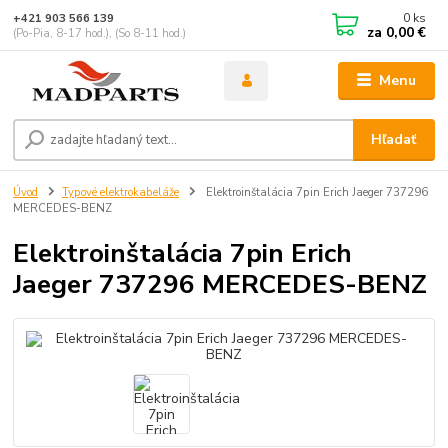
0
ks
+421 903 566 139
za
0,00 €
(Po-Pia, 8-17 hod.), (So 8-11 hod.)
Menu
Hľadať
Úvod
Typové elektrokabeláže
Elektroinštalácia 7pin Erich Jaeger 737296
MERCEDES-BENZ
Elektroinštalácia 7pin Erich
Jaeger 737296 MERCEDES-BENZ