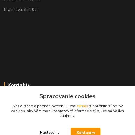
Bratislava, 831 02
Kontakty
Spracovanie cookies
Zákaznícka podpora MADPARTS
+421 903 566 139
Náš e-shop a partneri potrebujú Váš
súhlas
s použitím súborov
(Po-Pia, 8-17 hod.), (So 8-11 hod.)
cookies, aby Vám mohli zobrazovať informácie týkajúce sa Vašich
záujmov.
info@madparts.eu
Súhlasím
Nastavenia