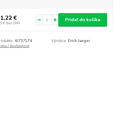
1,22 €
Pridať do košíka
55 €
bez DPH
roduktu:
4J737174
Výrobca:
Erich Jaeger
 cenu / dostupnosť