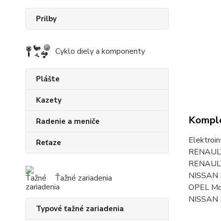
Prilby
Cyklo diely a komponenty
Plášte
Kazety
Komple
Radenie a meniče
Elektroin
Reťaze
RENAULT 
RENAULT
NISSAN N
Ťažné zariadenia
OPEL Mov
NISSAN I
Typové ťažné zariadenia