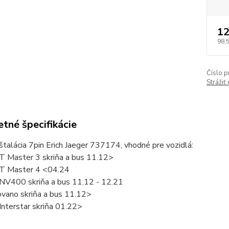
12
98,
Číslo p
Strážiť
tné špecifikácie
štalácia 7pin Erich Jaeger 737174, vhodné pre vozidlá:
Master 3 skriňa a bus 11.12>
 Master 4 <04.24
V400 skriňa a bus 11.12 - 12.21
ano skriňa a bus 11.12>
nterstar skriňa 01.22>