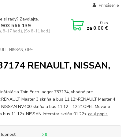
Prihlásenie
e si rady? Zavolajte.
0
ks
 903 566 139
za
0,00 €
, 8-17 hod.), (So 8-11 hod.)
NAULT, NISSAN, OPEL
r 737174 RENAULT, NISSAN,
oinštalácia 7pin Erich Jaeger 737174, vhodné pre
á:RENAULT Master 3 skriňa a bus 11.12>RENAULT Master 4
 NISSAN NV400 skriňa a bus 11.12 - 12.21OPEL Movano
 a bus 11.12> NISSAN Interstar skriňa 01.22>
celý popis
tupnosť
>0