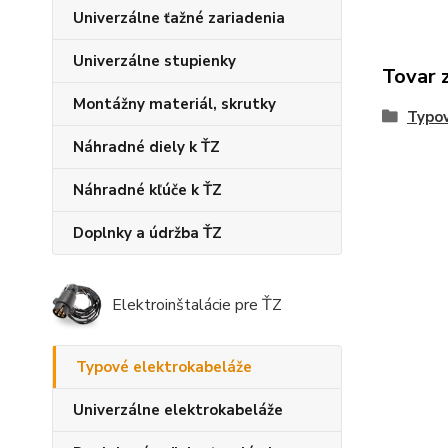
Univerzálne ťažné zariadenia
Univerzálne stupienky
Tovar 
Montážny materiál, skrutky
Typov
Náhradné diely k ŤZ
Náhradné kľúče k ŤZ
Doplnky a údržba ŤZ
Elektroinštalácie pre ŤZ
Typové elektrokabeláže
Univerzálne elektrokabeláže