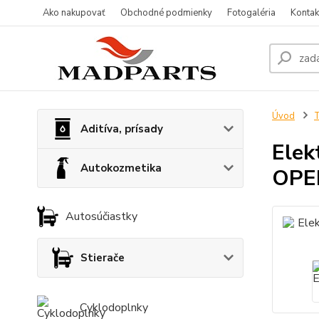
Ako nakupovať
Obchodné podmienky
Fotogaléria
Kontak
Úvod
T
Aditíva, prísady
Elek
Autokozmetika
OPE
Autosúčiastky
Stierače
Cyklodoplnky