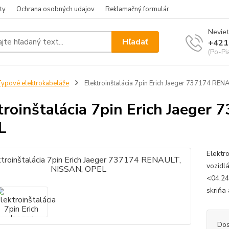
ty
Ochrana osobných udajov
Reklamačný formulár
Neviet
Hľadať
+421
(Po-Pia
ypové elektrokabeláže
Elektroinštalácia 7pin Erich Jaeger 737174 RE
troinštalácia 7pin Erich Jaege
L
Elektr
vozidl
<04.24
skriňa
Dos