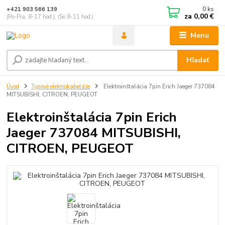
0
ks
+421 903 566 139
za
0,00 €
(Po-Pia, 8-17 hod.), (So 8-11 hod.)
Menu
Hľadať
Úvod
Typové elektrokabeláže
Elektroinštalácia 7pin Erich Jaeger 737084
MITSUBISHI, CITROEN, PEUGEOT
Elektroinštalácia 7pin Erich
Jaeger 737084 MITSUBISHI,
CITROEN, PEUGEOT