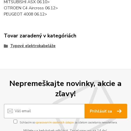
MITSUBISHI ASX 06.10>
CITROEN C4 Aircross 06.12>
PEUGEOT 4008 06.12>
Tovar zaradený v kategóriách
Typové elektrokabeláže
Nepremeškajte novinky, akcie a
zľavy!
Prihlásiť sa
Súhlasím so
spracovaním osobných údajov
za účelom zasielania newslettera.
Môžete sa kedykoľvek odhlásiť. Zasielame raz za 14 dní.