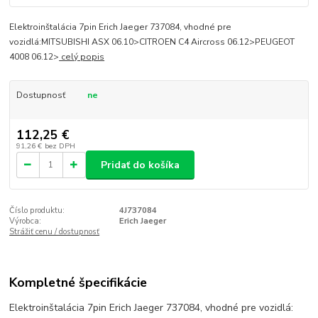
Elektroinštalácia 7pin Erich Jaeger 737084, vhodné pre
vozidlá:MITSUBISHI ASX 06.10>CITROEN C4 Aircross 06.12>PEUGEOT
4008 06.12>
celý popis
Dostupnosť
ne
112,25 €
91,26 €
bez DPH
Pridať do košíka
Číslo produktu:
4J737084
Výrobca:
Erich Jaeger
Strážiť cenu / dostupnosť
Kompletné špecifikácie
Elektroinštalácia 7pin Erich Jaeger 737084, vhodné pre vozidlá: