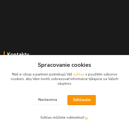
Kontakty
Spracovanie cookies
Zákaznícka podpora MADPARTS
+421 903 566 139
Náš e-shop a partneri potrebujú Váš
súhlas
s použitím súborov
(Po-Pia, 8-17 hod.), (So 8-11 hod.)
cookies, aby Vám mohli zobrazovať informácie týkajúce sa Vašich
záujmov.
info@madparts.eu
Súhlasím
Nastavenia
Súhlas môžete odmietnuť
tu
.
Vytvorené na
Eshop-rychlo.sk