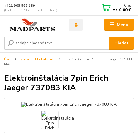
0
ks
+421 903 566 139
za
0,00 €
(Po-Pia, 8-17 hod.), (So 8-11 hod.)
Menu
Hľadať
Úvod
Typové elektrokabeláže
Elektroinštalácia 7pin Erich Jaeger 737083
KIA
Elektroinštalácia 7pin Erich
Jaeger 737083 KIA