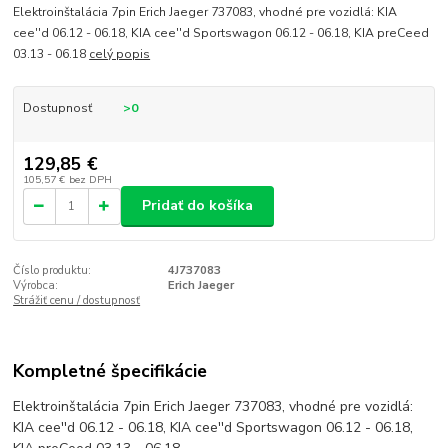
Elektroinštalácia 7pin Erich Jaeger 737083, vhodné pre vozidlá: KIA
cee''d 06.12 - 06.18, KIA cee''d Sportswagon 06.12 - 06.18, KIA preCeed
03.13 - 06.18
celý popis
Dostupnosť
>0
129,85 €
105,57 €
bez DPH
Pridať do košíka
Číslo produktu:
4J737083
Výrobca:
Erich Jaeger
Strážiť cenu / dostupnosť
Kompletné špecifikácie
Elektroinštalácia 7pin Erich Jaeger 737083, vhodné pre vozidlá:
KIA cee''d 06.12 - 06.18, KIA cee''d Sportswagon 06.12 - 06.18,