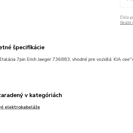
Číslo p
Strážiť
tné špecifikácie
štalácia 7pin Erich Jaeger 736883, vhodné pre vozidlá: KIA cee
zaradený v kategóriách
é elektrokabeláže