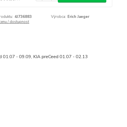
roduktu:
4J736883
Výrobca:
Erich Jaeger
 cenu / dostupnosť
''d 01.07 - 09.09, KIA preCeed 01.07 - 02.13