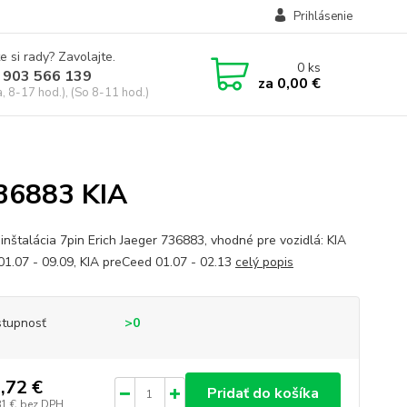
Prihlásenie
e si rady? Zavolajte.
0
ks
 903 566 139
za
0,00 €
, 8-17 hod.), (So 8-11 hod.)
736883 KIA
oinštalácia 7pin Erich Jaeger 736883, vhodné pre vozidlá: KIA
 01.07 - 09.09, KIA preCeed 01.07 - 02.13
celý popis
tupnosť
>0
,72 €
Pridať do košíka
81 €
bez DPH