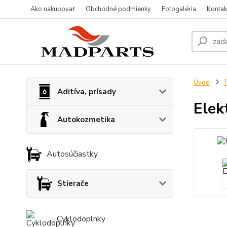
Ako nakupovať
Obchodné podmienky
Fotogaléria
Kontak
Úvod
T
Aditíva, prísady
Elek
Autokozmetika
Autosúčiastky
Stierače
Cyklodoplnky