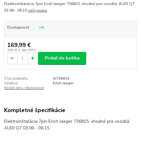
Elektroinštalácia 7pin Erich Jaeger 736815, vhodné pre vozidlá: AUDI Q7
03.06 - 06.15
celý popis
Dostupnosť
>0
169,99 €
138,20 €
bez DPH
Pridať do košíka
Číslo produktu:
4J736815
Výrobca:
Erich Jaeger
Strážiť cenu / dostupnosť
Kompletné špecifikácie
Elektroinštalácia 7pin Erich Jaeger 736815, vhodné pre vozidlá:
AUDI Q7 03.06 - 06.15