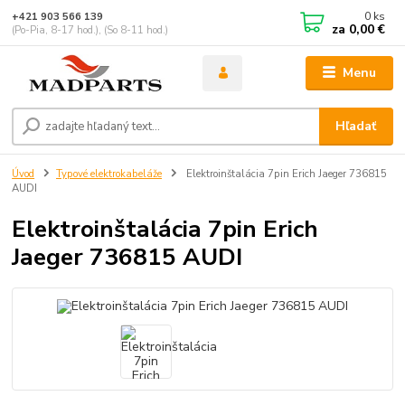
0
ks
+421 903 566 139
za
0,00 €
(Po-Pia, 8-17 hod.), (So 8-11 hod.)
Menu
Hľadať
Úvod
Typové elektrokabeláže
Elektroinštalácia 7pin Erich Jaeger 736815
AUDI
Elektroinštalácia 7pin Erich
Jaeger 736815 AUDI