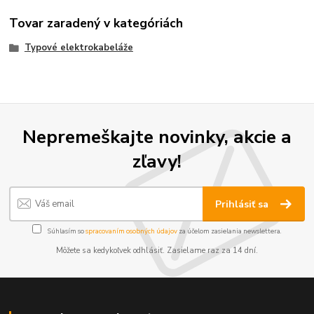
Tovar zaradený v kategóriách
Typové elektrokabeláže
Nepremeškajte novinky, akcie a
zľavy!
Prihlásiť sa
Súhlasím so
spracovaním osobných údajov
za účelom zasielania newslettera.
Môžete sa kedykoľvek odhlásiť. Zasielame raz za 14 dní.