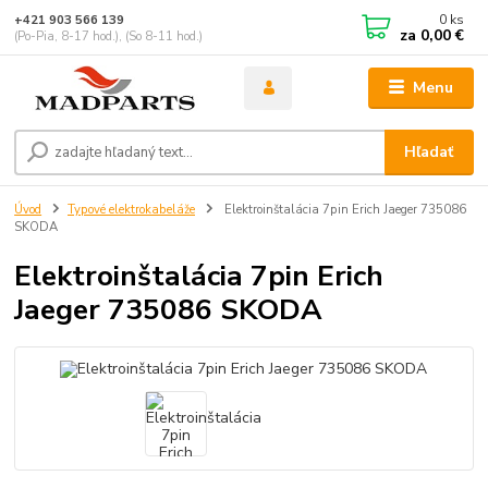
0
ks
+421 903 566 139
za
0,00 €
(Po-Pia, 8-17 hod.), (So 8-11 hod.)
Menu
Hľadať
Úvod
Typové elektrokabeláže
Elektroinštalácia 7pin Erich Jaeger 735086
SKODA
Elektroinštalácia 7pin Erich
Jaeger 735086 SKODA