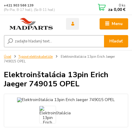
0
ks
+421 903 566 139
za
0,00 €
(Po-Pia, 8-17 hod.), (So 8-11 hod.)
Menu
Hľadať
Úvod
Typové elektrokabeláže
Elektroinštalácia 13pin Erich Jaeger
749015 OPEL
Elektroinštalácia 13pin Erich
Jaeger 749015 OPEL