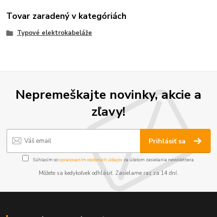
Tovar zaradený v kategóriách
Typové elektrokabeláže
Nepremeškajte novinky, akcie a
zľavy!
Prihlásiť sa
Súhlasím so
spracovaním osobných údajov
za účelom zasielania newslettera.
Môžete sa kedykoľvek odhlásiť. Zasielame raz za 14 dní.