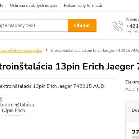
ty
Ochrana osobných udajov
Reklamačný formulár
Neviet
Hľadať
+421
(Po-Pia
ypové elektrokabeláže
Elektroinštalácia 13pin Erich Jaeger 748915 AUD
troinštalácia 13pin Erich Jaege
Elektr
AUDI Q
Dos
27
226