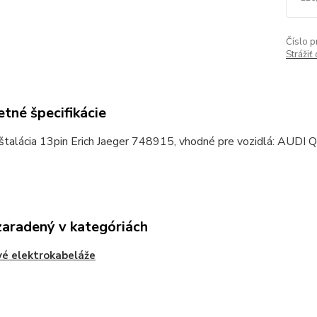
Číslo p
Strážiť
tné špecifikácie
štalácia 13pin Erich Jaeger 748915, vhodné pre vozidlá: AUDI 
zaradený v kategóriách
é elektrokabeláže