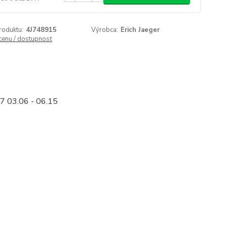
roduktu:
4J748915
Výrobca:
Erich Jaeger
 cenu / dostupnosť
Q7 03.06 - 06.15