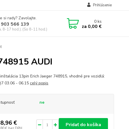
Prihlásenie
e si rady? Zavolajte.
0
ks
 903 566 139
za
0,00 €
, 8-17 hod.), (So 8-11 hod.)
I
r 748915 AUDI
oinštalácia 13pin Erich Jaeger 748915, vhodné pre vozidlá:
7 03.06 - 06.15
celý popis
tupnosť
ne
8,96 €
Pridať do košíka
,80 €
bez DPH