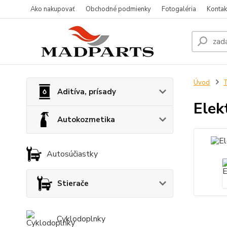
Ako nakupovať
Obchodné podmienky
Fotogaléria
Kontak
Úvod
T
Aditíva, prísady
Elek
Autokozmetika
Autosúčiastky
Stierače
Cyklodoplnky