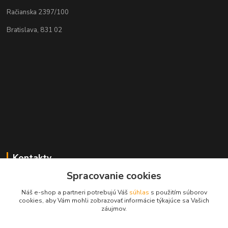
Račianska 2397/100
Bratislava, 831 02
Kontakty
Spracovanie cookies
Zákaznícka podpora MADPARTS
+421 903 566 139
Náš e-shop a partneri potrebujú Váš
súhlas
s použitím súborov
(Po-Pia, 8-17 hod.), (So 8-11 hod.)
cookies, aby Vám mohli zobrazovať informácie týkajúce sa Vašich
záujmov.
info@madparts.eu