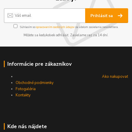
Prihlásiť sa
Súhlasím so
spracovaním osobných údajov
za účelom zasielania newslettera.
Môžete sa kedykoľvek odhlásiť. Zasielame raz za 14 dní.
Informácie pre zákazníkov
Ako nakupovať
Obchodné podmienky
Fotogaléria
Kontakty
Kde nás nájdete