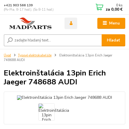
0
ks
+421 903 566 139
za
0,00 €
(Po-Pia, 8-17 hod.), (So 8-11 hod.)
Menu
Hľadať
Úvod
Typové elektrokabeláže
Elektroinštalácia 13pin Erich Jaeger
748688 AUDI
Elektroinštalácia 13pin Erich
Jaeger 748688 AUDI