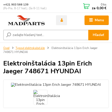
0
ks
+421 903 566 139
za
0,00 €
(Po-Pia, 8-17 hod.), (So 8-11 hod.)
Menu
Hľadať
Úvod
Typové elektrokabeláže
Elektroinštalácia 13pin Erich Jaeger
748671 HYUNDAI
Elektroinštalácia 13pin Erich
Jaeger 748671 HYUNDAI