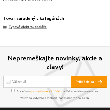
HYUNDAI i30 CW 09.12 - 05.17
Tovar zaradený v kategóriách
Typové elektrokabeláže
Nepremeškajte novinky, akcie a
zľavy!
Prihlásiť sa
Súhlasím so
spracovaním osobných údajov
za účelom zasielania newslettera.
Môžete sa kedykoľvek odhlásiť. Zasielame raz za 14 dní.