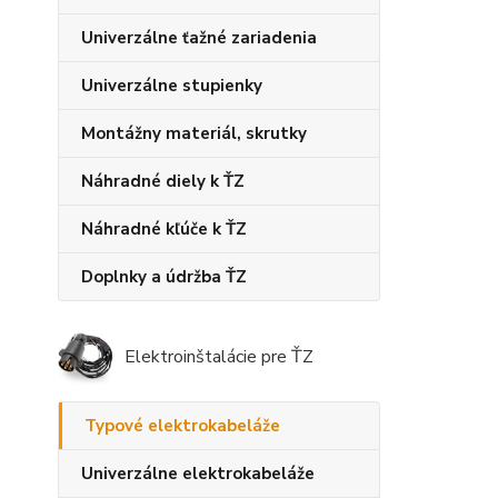
Univerzálne ťažné zariadenia
Univerzálne stupienky
Montážny materiál, skrutky
Náhradné diely k ŤZ
Náhradné kľúče k ŤZ
Doplnky a údržba ŤZ
Elektroinštalácie pre ŤZ
Typové elektrokabeláže
Univerzálne elektrokabeláže