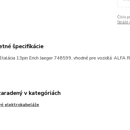
Číslo p
Strážiť
tné špecifikácie
nštalácia 13pin Erich Jaeger 748599, vhodné pre vozidlá: AL
zaradený v kategóriách
é elektrokabeláže