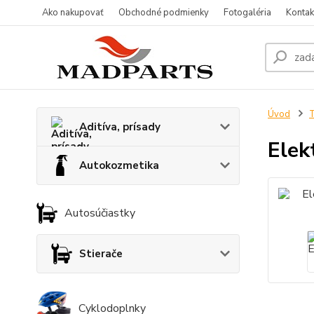
Ako nakupovať
Obchodné podmienky
Fotogaléria
Kontak
Úvod
T
Aditíva, prísady
Elek
Autokozmetika
Autosúčiastky
Stierače
Cyklodoplnky