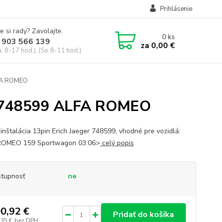
Prihlásenie
e si rady? Zavolajte.
0
ks
 903 566 139
za
0,00 €
, 8-17 hod.), (So 8-11 hod.)
LFA ROMEO
ger 748599 ALFA ROMEO
oinštalácia 13pin Erich Jaeger 748599, vhodné pre vozidlá:
ROMEO 159 Sportwagon 03.06>
celý popis
tupnosť
ne
0,92 €
Pridať do košíka
,35 €
bez DPH