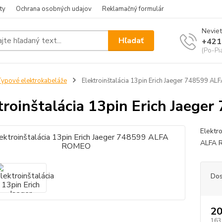
ty
Ochrana osobných udajov
Reklamačný formulár
Neviet
Hľadať
+421
(Po-Pia
ypové elektrokabeláže
Elektroinštalácia 13pin Erich Jaeger 748599 A
troinštalácia 13pin Erich Jae
Elektr
ALFA 
Dos
20
163