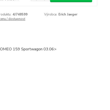
roduktu:
4J748599
Výrobca:
Erich Jaeger
 cenu / dostupnosť
FA ROMEO 159 Sportwagon 03.06>