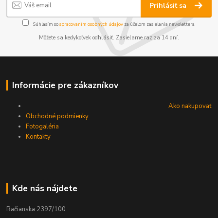
Prihlásiť sa
Súhlasím so
spracovaním osobných údajov
za účelom zasielania newslettera.
Môžete sa kedykoľvek odhlásiť. Zasielame raz za 14 dní.
Informácie pre zákazníkov
Ako nakupovať
Obchodné podmienky
Fotogaléria
Kontakty
Kde nás nájdete
Račianska 2397/100