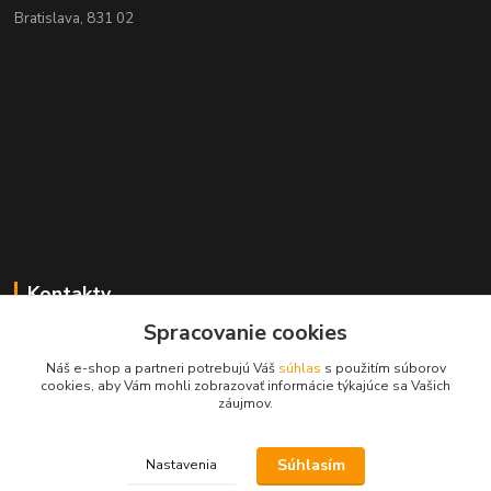
Bratislava, 831 02
Kontakty
Spracovanie cookies
Zákaznícka podpora MADPARTS
+421 903 566 139
Náš e-shop a partneri potrebujú Váš
súhlas
s použitím súborov
(Po-Pia, 8-17 hod.), (So 8-11 hod.)
cookies, aby Vám mohli zobrazovať informácie týkajúce sa Vašich
záujmov.
info@madparts.eu
Súhlasím
Nastavenia