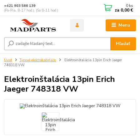
0
ks
+421 903 566 139
za
0,00 €
(Po-Pia, 8-17 hod.), (So 8-11 hod.)
Menu
Hľadať
Úvod
Typové elektrokabeláže
Elektroinštalácia 13pin Erich Jaeger
748318 VW
Elektroinštalácia 13pin Erich
Jaeger 748318 VW