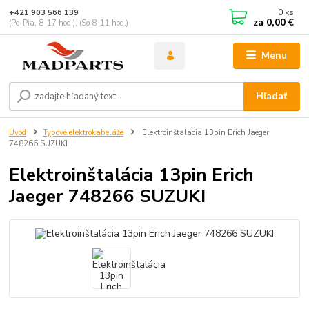
0
ks
+421 903 566 139
za
0,00 €
(Po-Pia, 8-17 hod.), (So 8-11 hod.)
Menu
Hľadať
Úvod
Typové elektrokabeláže
Elektroinštalácia 13pin Erich Jaeger
748266 SUZUKI
Elektroinštalácia 13pin Erich
Jaeger 748266 SUZUKI