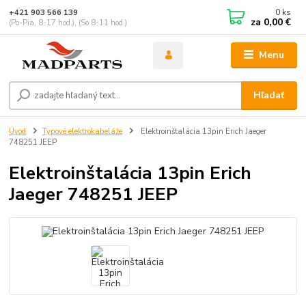
0
ks
+421 903 566 139
za
0,00 €
(Po-Pia, 8-17 hod.), (So 8-11 hod.)
Menu
Hľadať
Úvod
Typové elektrokabeláže
Elektroinštalácia 13pin Erich Jaeger
748251 JEEP
Elektroinštalácia 13pin Erich
Jaeger 748251 JEEP