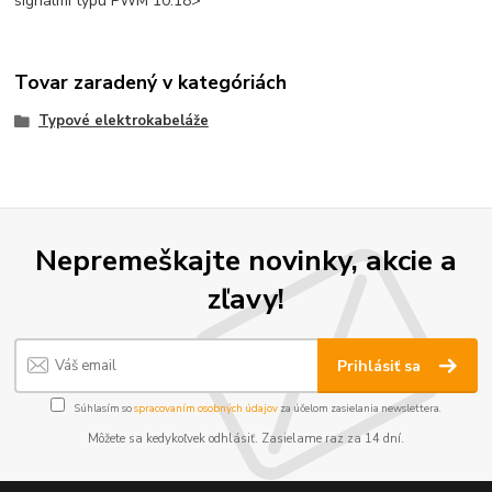
signálmi typu PWM 10.18>
Tovar zaradený v kategóriách
Typové elektrokabeláže
Nepremeškajte novinky, akcie a
zľavy!
Prihlásiť sa
Súhlasím so
spracovaním osobných údajov
za účelom zasielania newslettera.
Môžete sa kedykoľvek odhlásiť. Zasielame raz za 14 dní.