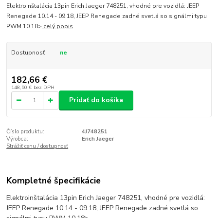
Elektroinštalácia 13pin Erich Jaeger 748251, vhodné pre vozidlá: JEEP
Renegade 10.14 - 09.18, JEEP Renegade zadné svetlá so signálmi typu
PWM 10.18>
celý popis
Dostupnosť
ne
182,66 €
148,50 €
bez DPH
Pridať do košíka
Číslo produktu:
4J748251
Výrobca:
Erich Jaeger
Strážiť cenu / dostupnosť
Kompletné špecifikácie
Elektroinštalácia 13pin Erich Jaeger 748251, vhodné pre vozidlá:
JEEP Renegade 10.14 - 09.18, JEEP Renegade zadné svetlá so