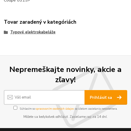
Coupé 05.15>
Tovar zaradený v kategóriách
Typové elektrokabeláže
Nepremeškajte novinky, akcie a
zľavy!
Prihlásiť sa
Súhlasím so
spracovaním osobných údajov
za účelom zasielania newslettera.
Môžete sa kedykoľvek odhlásiť. Zasielame raz za 14 dní.