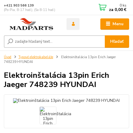
0
ks
+421 903 566 139
za
0,00 €
(Po-Pia, 8-17 hod.), (So 8-11 hod.)
Menu
Hľadať
Úvod
Typové elektrokabeláže
Elektroinštalácia 13pin Erich Jaeger
748239 HYUNDAI
Elektroinštalácia 13pin Erich
Jaeger 748239 HYUNDAI