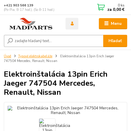
0
ks
+421 903 566 139
za
0,00 €
(Po-Pia, 8-17 hod.), (So 8-11 hod.)
Menu
Hľadať
Úvod
Typové elektrokabeláže
Elektroinštalácia 13pin Erich Jaeger
747504 Mercedes, Renault, Nissan
Elektroinštalácia 13pin Erich
Jaeger 747504 Mercedes,
Renault, Nissan