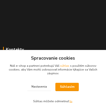
Kontakty
Spracovanie cookies
Zákaznícka podpora MADPARTS
+421 903 566 139
Náš e-shop a partneri potrebujú Váš
súhlas
s použitím súborov
(Po-Pia, 8-17 hod.), (So 8-11 hod.)
cookies, aby Vám mohli zobrazovať informácie týkajúce sa Vašich
záujmov.
info@madparts.eu
Súhlasím
Nastavenia
Súhlas môžete odmietnuť
tu
.
Vytvorené na
Eshop-rychlo.sk