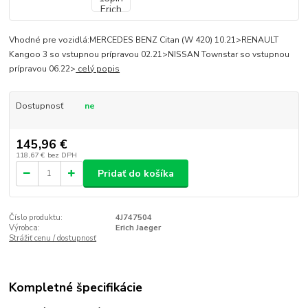
Vhodné pre vozidlá:MERCEDES BENZ Citan (W 420) 10.21>RENAULT
Kangoo 3 so vstupnou prípravou 02.21>NISSAN Townstar so vstupnou
prípravou 06.22>
celý popis
Dostupnosť
ne
145,96 €
118,67 €
bez DPH
Pridať do košíka
Číslo produktu:
4J747504
Výrobca:
Erich Jaeger
Strážiť cenu / dostupnosť
Kompletné špecifikácie