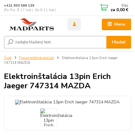
0
ks
+421 903 566 139
za
0,00 €
(Po-Pia, 8-17 hod.), (So 8-11 hod.)
Menu
Hľadať
Úvod
Typové elektrokabeláže
Elektroinštalácia 13pin Erich Jaeger
747314 MAZDA
Elektroinštalácia 13pin Erich
Jaeger 747314 MAZDA