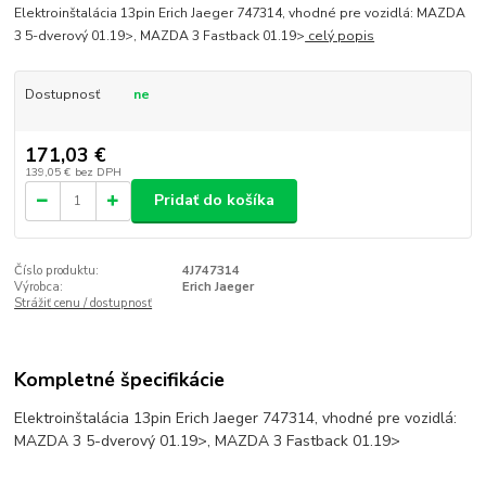
Elektroinštalácia 13pin Erich Jaeger 747314, vhodné pre vozidlá: MAZDA
3 5-dverový 01.19>, MAZDA 3 Fastback 01.19>
celý popis
Dostupnosť
ne
171,03 €
139,05 €
bez DPH
Pridať do košíka
Číslo produktu:
4J747314
Výrobca:
Erich Jaeger
Strážiť cenu / dostupnosť
Kompletné špecifikácie
Elektroinštalácia 13pin Erich Jaeger 747314, vhodné pre vozidlá:
MAZDA 3 5-dverový 01.19>, MAZDA 3 Fastback 01.19>