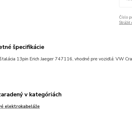
Číslo p
Strážiť
tné špecifikácie
štalácia 13pin Erich Jaeger 747116, vhodné pre vozidlá: VW Cr
zaradený v kategóriách
é elektrokabeláže