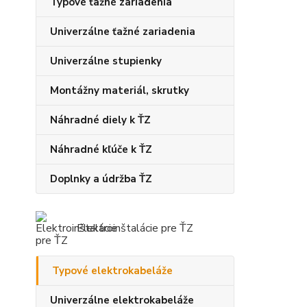
Typové ťažné zariadenia
Univerzálne ťažné zariadenia
Univerzálne stupienky
Montážny materiál, skrutky
Náhradné diely k ŤZ
Náhradné kľúče k ŤZ
Doplnky a údržba ŤZ
Elektroinštalácie pre ŤZ
Typové elektrokabeláže
Univerzálne elektrokabeláže