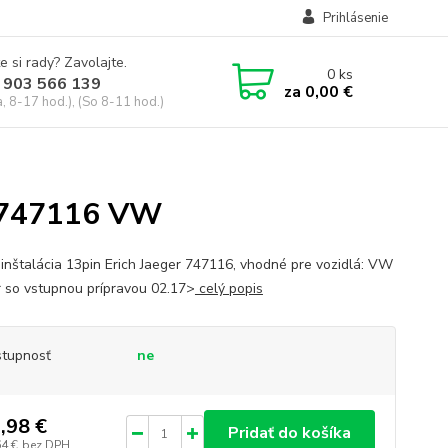
Prihlásenie
e si rady? Zavolajte.
0
ks
 903 566 139
za
0,00 €
, 8-17 hod.), (So 8-11 hod.)
er 747116 VW
oinštalácia 13pin Erich Jaeger 747116, vhodné pre vozidlá: VW
r so vstupnou prípravou 02.17>
celý popis
tupnosť
ne
,98 €
Pridať do košíka
64 €
bez DPH