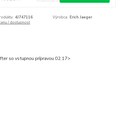
roduktu:
4J747116
Výrobca:
Erich Jaeger
 cenu / dostupnosť
after so vstupnou prípravou 02.17>