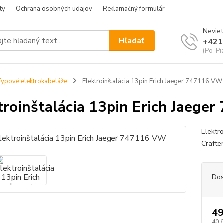
ty
Ochrana osobných udajov
Reklamačný formulár
Neviet
Hľadať
+421
(Po-Pia
ypové elektrokabeláže
Elektroinštalácia 13pin Erich Jaeger 747116 VW
troinštalácia 13pin Erich Jaeg
Elektr
Crafte
Dos
49
40,