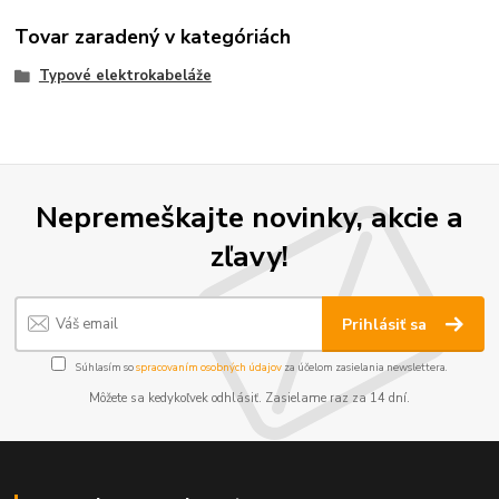
Tovar zaradený v kategóriách
Typové elektrokabeláže
Nepremeškajte novinky, akcie a
zľavy!
Prihlásiť sa
Súhlasím so
spracovaním osobných údajov
za účelom zasielania newslettera.
Môžete sa kedykoľvek odhlásiť. Zasielame raz za 14 dní.