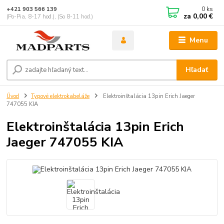
0
ks
+421 903 566 139
za
0,00 €
(Po-Pia, 8-17 hod.), (So 8-11 hod.)
Menu
Hľadať
Úvod
Typové elektrokabeláže
Elektroinštalácia 13pin Erich Jaeger
747055 KIA
Elektroinštalácia 13pin Erich
Jaeger 747055 KIA