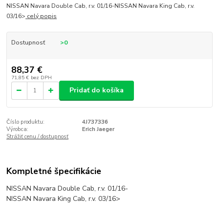
NISSAN Navara Double Cab, r.v. 01/16-NISSAN Navara King Cab, r.v.
03/16>
celý popis
Dostupnosť
>0
88,37 €
71,85 €
bez DPH
Pridať do košíka
Číslo produktu:
4J737336
Výrobca:
Erich Jaeger
Strážiť cenu / dostupnosť
Kompletné špecifikácie
NISSAN Navara Double Cab, r.v. 01/16-
NISSAN Navara King Cab, r.v. 03/16>