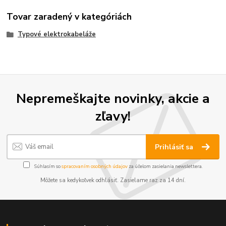
Tovar zaradený v kategóriách
Typové elektrokabeláže
Nepremeškajte novinky, akcie a
zľavy!
Prihlásiť sa
Súhlasím so
spracovaním osobných údajov
za účelom zasielania newslettera.
Môžete sa kedykoľvek odhlásiť. Zasielame raz za 14 dní.