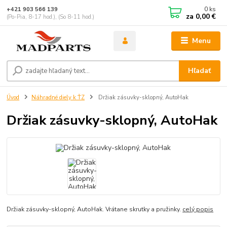
0
ks
+421 903 566 139
za
0,00 €
(Po-Pia, 8-17 hod.), (So 8-11 hod.)
Menu
Hľadať
Úvod
Náhradné diely k ŤZ
Držiak zásuvky-sklopný, AutoHak
Držiak zásuvky-sklopný, AutoHak
Držiak zásuvky-sklopný, AutoHak. Vrátane skrutky a pružinky.
celý popis