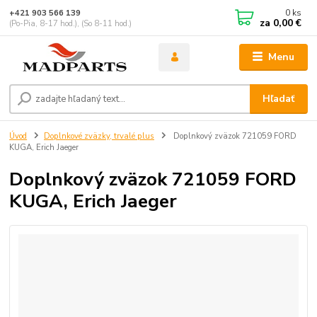
0
ks
+421 903 566 139
za
0,00 €
(Po-Pia, 8-17 hod.), (So 8-11 hod.)
Menu
Hľadať
Úvod
Doplnkové zväzky, trvalé plus
Doplnkový zväzok 721059 FORD
KUGA, Erich Jaeger
Doplnkový zväzok 721059 FORD
KUGA, Erich Jaeger