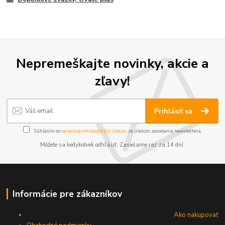
Nepremeškajte novinky, akcie a
zľavy!
Prihlásiť sa
Súhlasím so
spracovaním osobných údajov
za účelom zasielania newslettera.
Môžete sa kedykoľvek odhlásiť. Zasielame raz za 14 dní.
Informácie pre zákazníkov
Ako nakupovať