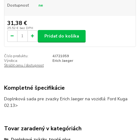
Dostupnosť
ne
31,38 €
25,52 €
bez DPH
Pridať do košíka
Číslo produktu:
4J721059
Výrobca:
Erich Jaeger
Strážiť cenu / dostupnosť
Kompletné špecifikácie
Doplnková sada pre zvazky Erich Jaeger na vozidlá: Ford Kuga
02.13>
Tovar zaradený v kategóriách
Doplnkové zväzky, trvalé plus